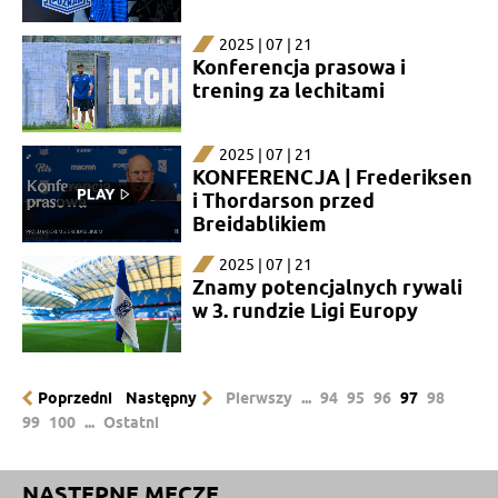
2025 | 07 | 21
Konferencja prasowa i
trening za lechitami
2025 | 07 | 21
KONFERENCJA | Frederiksen
i Thordarson przed
Breidablikiem
2025 | 07 | 21
Znamy potencjalnych rywali
w 3. rundzie Ligi Europy
Poprzedni
Następny
Pierwszy
...
94
95
96
97
98
99
100
...
Ostatni
NASTĘPNE MECZE