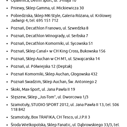
Opalenica, Delfin Sport, ul. 3-maja 10
Pniewy, Sklep Gamma, ul. Mickiewicza 30
Pobiedziska, Sklep MK-Style, Galeria Różana, ul. Królowej
Jadwigi 4, tel. 695 151 712
Poznań, Decathlon Franowo, ul. Szwedzka 8
Poznań, Decathlon Winogrady, ul. Serbska 7
Poznań, Decathlon Komorniki, ul. Sycowska 51
Poznań, Sklep Canal+ w CH King Cross, Bukowska 156
Poznań, Sklep Auchan w CH M1, ul. Szwajcarska 14
Poznań, ul. Półwiejska 12 (Deptak)
Poznań Komorniki, Sklep Auchan, Głogowska 432
Poznań Swadzim, Sklep Auchan, Św. Antoniego 2
Skoki, Max-Sport, ul. Jana Pawła II 19
Stęszew, Sklep „Jus-Tom”, ul. Dworcowa 1/3
Szamotuły, STUDIO SPORT 2012, ul. Jana Pawła II 13, tel. 506
118 842
Szamotuły, Box TRAFIKA, CH Tesco, ul.J.P.II 3
Środa Wielkopolska, Sklep Fanatic, ul. Dąbrowskiego 33/3, tel.