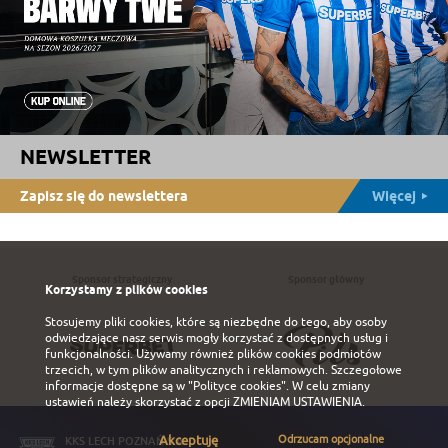
NEWSLETTER
Zapisz się do newslettera
Więcej
Sponsor strategiczny
Sponsor główny
Korzystamy z plików cookies
Stosujemy pliki cookies, które są niezbędne do tego, aby osoby
odwiedzające nasz serwis mogły korzystać z dostępnych usług i
funkcjonalności. Używamy również plików cookies podmiotów
trzecich, w tym plików analitycznych i reklamowych. Szczegołowe
informacje dostępne są w
"Polityce cookies"
. W celu zmiany
ustawień należy skorzystać z opcji
ZMIENIAM USTAWIENIA
.
Akceptuję
Odrzucam opcjonalne
KKS LECH POZNAŃ S.A.