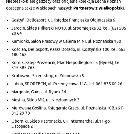
Niebiesko-białe gadżety oraz oficjalna kolekcja Lecha Poznań
dostępna także w sklepach naszych
Partnerów z Wielkopolski
.
Gostyń, Dellosport, ul. Księdza Franciszka Olejniczaka 6
Jarocin, Sklep Piłkarski NO10, ul. Śródmiejska 32, tel. (62) 505
20 64
Kamionki, Salon Prasowy w Galeria MINI, ul. Poznańska 150
Kościan, Dellosport, Pasaż Dorado, ul. Gostyńska 100, tel. 663
180 162
Kórnik, Sklep Prezencik, Plac Niepodległości 5 (Rynek), tel.
515 585 763
Krotoszyn, Streetshop, ul
.
Zdunowska 5
Luboń, SPORTECH, ul. Przemysłowa 11A, tel. 061 835 00 26
Margonin, Gama, ul. Rynek 24
Mosina, Sklep Miś, ul. Niezłomnych 3
Murowana Goślina, Księgarnia Grześ, ul. Poznańska 10B, (61)
812 29 78
Oborniki, Sklep Patronacki, CH Intermarche, ul.11-go
Listopada 2