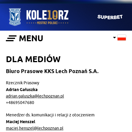
MENU
DLA MEDIÓW
Biuro Prasowe KKS Lech Poznań S.A.
Rzecznik Prasowy
Adrian Gałuszka
adrian.galuszka@lechpoznan.pl
+48695047680
Menedżer ds. komunikacji i relacji z otoczeniem
Maciej Henszel
maciej.henszel@lechpoznan.pl