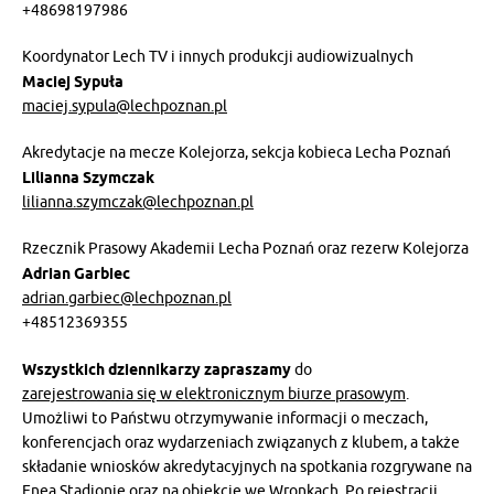
+48698197986
Koordynator Lech TV i innych produkcji audiowizualnych
Maciej Sypuła
maciej.sypula@lechpoznan.pl
Akredytacje na mecze Kolejorza, sekcja kobieca Lecha Poznań
Lilianna Szymczak
lilianna.szymczak@lechpoznan.pl
Rzecznik Prasowy Akademii Lecha Poznań oraz rezerw Kolejorza
Adrian Garbiec
adrian.garbiec@lechpoznan.pl
+48512369355
Wszystkich dziennikarzy zapraszamy
do
zarejestrowania się w elektronicznym biurze prasowym
.
Umożliwi to Państwu otrzymywanie informacji o meczach,
konferencjach oraz wydarzeniach związanych z klubem, a także
składanie wniosków akredytacyjnych na spotkania rozgrywane na
Enea Stadionie oraz na obiekcie we Wronkach. Po rejestracji