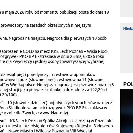
a 8 maja 2026 roku od momentu publikacji posta do dnia 19
 prowadzony na zasadach określonych niniejszym
Niedz
wna, Nagroda na miejscu, Nagroda dla pierwszych 10 osób
zaproszenie GOLD na mecz KKS Lech Poznań – Wisła Płock
rozgrywek PKO BP Ekstraklasa w dniu 23 maja 2026 roku
nie dla Zwycięzcy i jednej osoby towarzyszącej wybranej
ęćdziesiąt pięć) pojedynczych zestawów upominków
nowanych po 5 (słownie: pięć) zestawów na 11 (słownie:
PO
ol” w Wielkopolsce. Niniejsza nagroda jest przewidziana dla 5
danej stacji jako pierwsze zatankują dokładnie za 192,20 zł
i 20/100).
e”
– 10 (słownie: dziesięć) pojedynczych voucherów na mecz
Enea Stadionie w ramach rozgrywek PKO BP Ekstraklasa w
yłącznie dla Zwycięzcy ww. Nagrody).
su”
– KKS Lech Poznań Spółka Akcyjna z siedzibą w Poznaniu,
ną do rejestru przedsiębiorców Krajowego Rejestru Sądowego
 – Nowe Miasto i Wilda w Poznaniu VIII Wydział