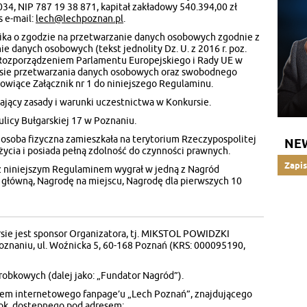
, NIP 787 19 38 871, kapitał zakładowy 540.394,00 zł
s e-mail:
lech@lechpoznan.pl
.
ika o zgodzie na przetwarzanie danych osobowych zgodnie z
nie danych osobowych (tekst jednolity Dz. U. z 2016 r. poz.
z Rozporządzeniem Parlamentu Europejskiego i Rady UE w
esie przetwarzania danych osobowych oraz swobodnego
owiące Załącznik nr 1 do niniejszego Regulaminu.
lający zasady i warunki uczestnictwa w Konkursie.
licy Bułgarskiej 17 w Poznaniu.
 osoba fizyczna zamieszkała na terytorium Rzeczypospolitej
NE
 życia i posiada pełną zdolność do czynności prawnych.
Zapis
 z niniejszym Regulaminem wygrał w jedną z Nagród
 główną, Nagrodę na miejscu, Nagrodę dla pierwszych 10
ie jest sponsor Organizatora, tj. MIKSTOL POWIDZKI
aniu, ul. Woźnicka 5, 60-168 Poznań (KRS: 000095190,
robkowych (dalej jako: „Fundator Nagród”).
wem internetowego fanpage’u „Lech Poznań”, znajdującego
ok, dostępnego pod adresem: