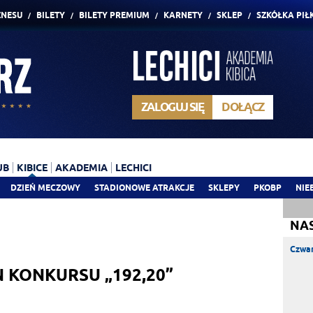
ZNESU
BILETY
BILETY PREMIUM
KARNETY
SKLEP
SZKÓŁKA PIŁ
ZALOGUJ SIĘ
DOŁĄCZ
UB
KIBICE
AKADEMIA
LECHICI
DZIEŃ MECZOWY
STADIONOWE ATRAKCJE
SKLEPY
PKOBP
NIE
NA
Czwar
 KONKURSU „192,20”