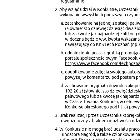
Regulaminie.
Aby wziąć udział w Konkursie, Uczestnik
wykonanie wszystkich poniższych czynno
zatankowanie na jednej ze stacji pali
(słownie: sto dziewięćdziesiąt dwa zł
lub za kwotę jak najbardziej zbliżoną
widoczna będzie ww. kwota wskazana 
nawiązujący do KKS Lech Poznań (np. sza
odnalezienie posta z grafiką promują
portalu społecznościowym Facebook,
https://www.facebook.com/lechpoznan
opublikowanie zdjęcia swojego autors
powyżej w komentarzu pod postem pro
zachowanie oryginału dowodu zakupu (
192,20 zł (słownie: sto dziewięćdziesi
paliwowego lub za kwotę jak najbardzi
w Czasie Trwania Konkursu, w celu ew
Konkursu określonego pod lit. a) powy
Brak realizacji przez Uczestnika którejk
równoznaczny z brakiem możliwości udzi
W Konkursie nie mogą brać udziału prac
Fundatora Nagród, a także członkowie na
kategorii. Przez „członków najbliższej r