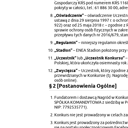
Gospodarczy KRS pod numerem KRS 116034
pokryty w całości, tel.: 61 886 30 00, adre
„Oświadczenie”
– oświadczenie Uczestn
ustawą z dnia 29 sierpnia 1997 r. o ochro
922) oraz od 25 maja 2018 r. – zgodnie 
sprawie ochrony osób fizycznych w zakr
przepływu tych danych nr 2016/679, stan
„Regulamin”
– niniejszy regulamin okreś
„Stadion”
– ENEA Stadion położony przy u
„Uczestnik”
lub
„Uczestnik Konkursu”
–
Polskiej, która ukończyła osiemnasty rok
„Zwycięzca”
– Uczestnik, który zgodnie
przewidzianych w Konkursie (tj. Nagrodę
osób online).
§ 2 [Postanowienia Ogólne]
Fundatorem i dostawcą Nagród w Konkurs
SPÓŁKA KOMANDYTOWA z siedzibą w Pozn
NIP: 7792535771).
Konkurs nie jest prowadzony w celach za
Konkurs jest prowadzony za pośrednict
się na portalu społecznościowym Facebo