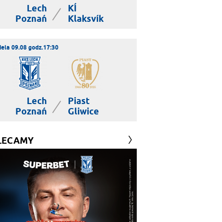
Lech
KÍ
|
Poznań
Klaksvík
iela 09.08 godz.17:30
Lech
Piast
|
Poznań
Gliwice
LECAMY