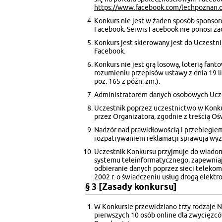
https://www.facebook.com/lechpoznan.o
Konkurs nie jest w żaden sposób sponso
Facebook. Serwis Facebook nie ponosi ża
Konkurs jest skierowany jest do Uczest
Facebook.
Konkurs nie jest grą losową, loterią fa
rozumieniu przepisów ustawy z dnia 19 li
poz. 165 z późn. zm.).
Administratorem danych osobowych Ucze
Uczestnik poprzez uczestnictwo w Konk
przez Organizatora, zgodnie z treścią Oś
Nadzór nad prawidłowością i przebiegiem
rozpatrywaniem reklamacji sprawują wyz
Uczestnik Konkursu przyjmuje do wiadomo
systemu teleinformatycznego, zapewniaj
odbieranie danych poprzez sieci telekom
2002 r. o świadczeniu usług drogą elektr
§ 3 [Zasady konkursu]
W Konkursie przewidziano trzy rodzaje 
pierwszych 10 osób online dla zwycięzc