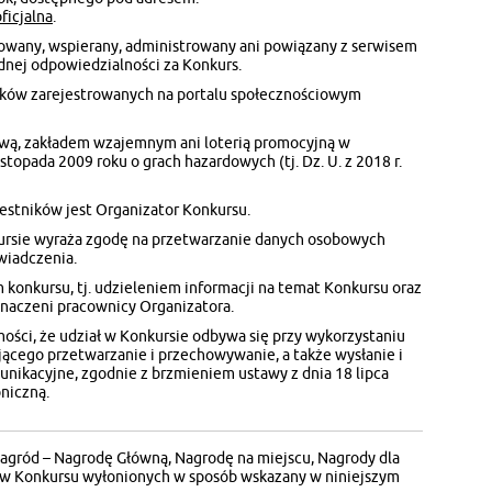
ficjalna
.
rowany, wspierany, administrowany ani powiązany z serwisem
dnej odpowiedzialności za Konkurs.
ników zarejestrowanych na portalu społecznościowym
ntową, zakładem wzajemnym ani loterią promocyjną w
stopada 2009 roku o grach hazardowych (tj. Dz. U. z 2018 r.
stników jest Organizator Konkursu.
ursie wyraża zgodę na przetwarzanie danych osobowych
wiadczenia.
 konkursu, tj. udzieleniem informacji na temat Konkursu oraz
naczeni pracownicy Organizatora.
ści, że udział w Konkursie odbywa się przy wykorzystaniu
ącego przetwarzanie i przechowywanie, a także wysłanie i
unikacyjne, zgodnie z brzmieniem ustawy z dnia 18 lipca
oniczną.
Nagród – Nagrodę Główną, Nagrodę na miejscu, Nagrody dla
ów Konkursu wyłonionych w sposób wskazany w niniejszym