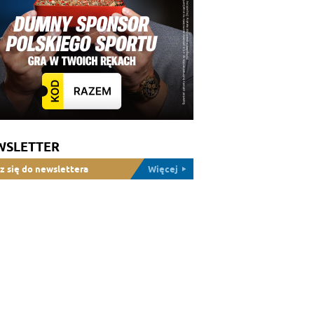
WSLETTER
z się do newslettera
Więcej