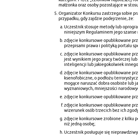
małżonka oraz osoby pozostające w stos
Organizator Konkursu zastrzega sobie pr
przypadku, gdy zajdzie podejrzenie, że:
Uczestnik stosuje metody lub oprogra
niniejszym Regulaminem jego szanse 
zdjęcie konkursowe opublikowane prz
przepisami prawa i polityką portalu 
zdjęcie konkursowe opublikowane prze
jest wynikiem jego pracy twórczej lu
inteligencji lub jakiegokolwiek inn
zdjęcie konkursowe opublikowane prze
ksenofobiczne, o podłożu terrorystycz
mogące naruszać dobra osobiste lub j
wyznaniowych, mniejszości narodowych
zdjęcie konkursowe opublikowane prze
zdjęcie konkursowe opublikowane prze
wizerunek osób trzecich bez ich zgody
zdjęcie konkursowe zrobione z kilku p
niż jedną osobę;
Uczestnik posługuje się nieprawdziwym