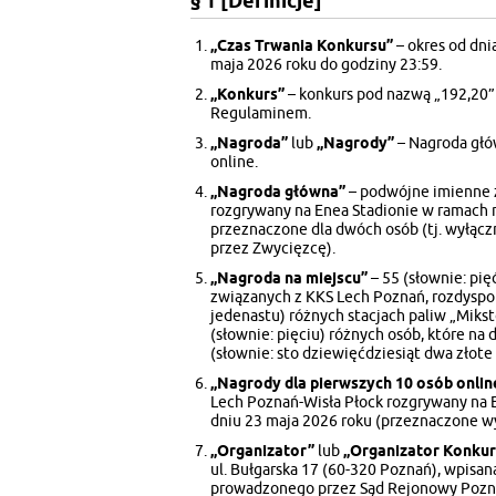
§ 1 [Definicje]
„Czas Trwania Konkursu”
– okres od dni
maja 2026 roku do godziny 23:59.
„Konkurs”
– konkurs pod nazwą „192,20”
Regulaminem.
„Nagroda”
lub
„Nagrody”
– Nagroda głó
online.
„Nagroda główna”
– podwójne imienne 
rozgrywany na Enea Stadionie w ramach 
przeznaczone dla dwóch osób (tj. wyłącz
przez Zwycięzcę).
„Nagroda na miejscu”
– 55 (słownie: pi
związanych z KKS Lech Poznań, rozdyspo
jedenastu) różnych stacjach paliw „Mikst
(słownie: pięciu) różnych osób, które na 
(słownie: sto dziewięćdziesiąt dwa złote 
„Nagrody dla pierwszych 10 osób onlin
Lech Poznań-Wisła Płock rozgrywany na 
dniu 23 maja 2026 roku (przeznaczone w
„Organizator”
lub
„Organizator Konkur
ul. Bułgarska 17 (60-320 Poznań), wpisa
prowadzonego przez Sąd Rejonowy Poznań