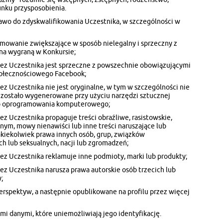
unku przysposobienia.
awo do zdyskwalifikowania Uczestnika, w szczególności w
mowanie zwiększające w sposób nielegalny i sprzeczny z
na wygraną w Konkursie;
ez Uczestnika jest sprzeczne z powszechnie obowiązującymi
społecznościowego Facebook;
z Uczestnika nie jest oryginalne, w tym w szczególności nie
b zostało wygenerowane przy użyciu narzędzi sztucznej
ego oprogramowania komputerowego;
z Uczestnika propaguje treści obraźliwe, rasistowskie,
nym, mowy nienawiści lub inne treści naruszające lub
akiekolwiek prawa innych osób, grup, związków
 lub seksualnych, nacji lub zgromadzeń;
z Uczestnika reklamuje inne podmioty, marki lub produkty;
z Uczestnika narusza prawa autorskie osób trzecich lub
;
erspektyw, a następnie opublikowane na profilu przez więcej
i danymi, które uniemożliwiają jego identyfikację.