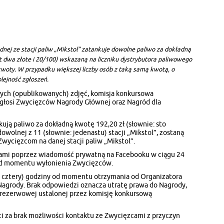
nej ze stacji paliw „Mikstol” zatankuje dowolne paliwo za dokładną
ąt dwa złote i 20/100) wskazaną na liczniku dystrybutora paliwowego
 kwoty. W przypadku większej liczby osób z taką samą kwotą, o
lejność zgłoszeń.
ych (opublikowanych) zdjęć, komisja konkursowa
ogłosi Zwycięzców Nagrody Głównej oraz Nagród dla
kują paliwo za dokładną kwotę 192,20 zł (słownie: sto
owolnej z 11 (słownie: jedenastu) stacji „Mikstol”, zostaną
wycięzcom na danej stacji paliw „Mikstol”.
cami poprzez wiadomość prywatną na Facebooku w ciągu 24
 od momentu wyłonienia Zwycięzców.
a cztery) godziny od momentu otrzymania od Organizatora
Nagrody. Brak odpowiedzi oznacza utratę prawa do Nagrody,
ty rezerwowej ustalonej przez komisję konkursową
i za brak możliwości kontaktu ze Zwycięzcami z przyczyn