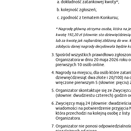
dokładność zatankowej kwoty*;
kolejność zgłoszeń;
zgodność z tematem Konkursu;
* Nagrodę główną otrzyma osoba, która na jed
kwotę 192,20 zł (słownie: sto dziewięćdziesi
lub za kwotę jak najbardziej zbliżoną do ww.
zdobyciu danej nagrody decydowała będzie ko
Spośród wszystkich prawidłowo zgłoszon
Organizatora w dniu 20 maja 2026 roku 
pierwszych 10 osób online.
Nagrody na miejscu, dla osób które zatan
dziewięćdziesiąt dwa złote i 20/100) na d
wręczone pierwszym 5 (słownie: pięciu) Z
Organizator skontaktuje się ze Zwycięz
(słownie: dwudziestu czterech) godzin
Zwycięzcy mają 24 (słownie: dwadzieści
wiadomości na potwierdzenie przyjęcia 
która przechodzi na kolejną osobę z lis
Organizatora.
Organizator nie ponosi odpowiedzialnośc