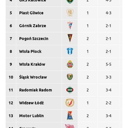
4
GKS Katowice
2
4-3
1
5
Piast Gliwice
1
4-3
1
6
Górnik Zabrze
1
2-1
1
7
Pogoń Szczecin
2
2-1
1
8
Wisła Płock
1
2-1
1
9
Wisła Kraków
2
5-5
1
10
Śląsk Wrocław
2
3-3
1
11
Radomiak Radom
2
3-4
1
12
Widzew Łódź
1
2-2
0
13
Motor Lublin
2
3-4
0