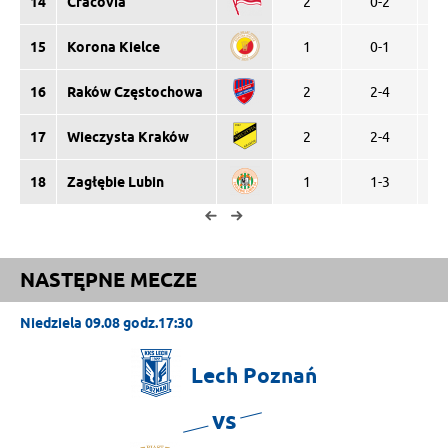
14
Cracovia
2
0-2
0
15
Korona Kielce
1
0-1
0
16
Raków Częstochowa
2
2-4
0
17
Wieczysta Kraków
2
2-4
0
18
Zagłębie Lubin
1
1-3
0
NASTĘPNE MECZE
Niedziela 09.08 godz.17:30
Lech
Poznań
vs