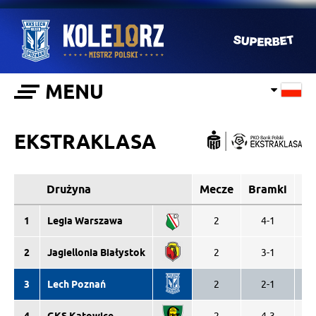
MENU
EKSTRAKLASA
Drużyna
Mecze
Bramki
Z
1
Legia Warszawa
2
4-1
2
2
Jagiellonia Białystok
2
3-1
2
3
Lech Poznań
2
2-1
1