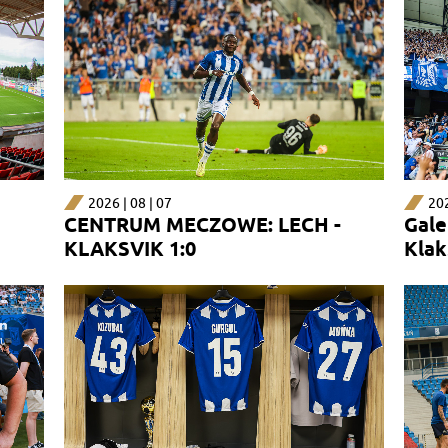
2026 | 08 | 07
202
CENTRUM MECZOWE: LECH -
Gale
KLAKSVIK 1:0
Klak