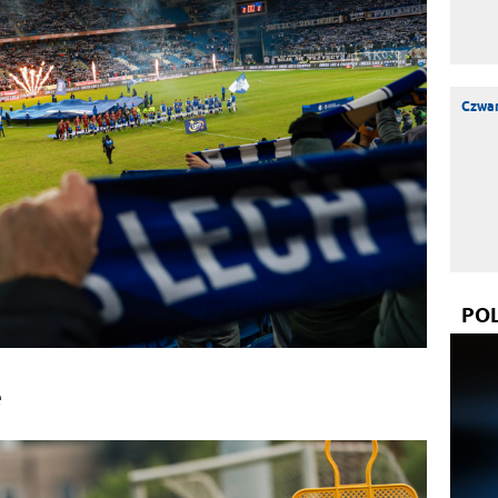
Czwar
PO
e