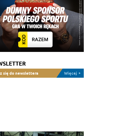
WSLETTER
z się do newslettera
Więcej