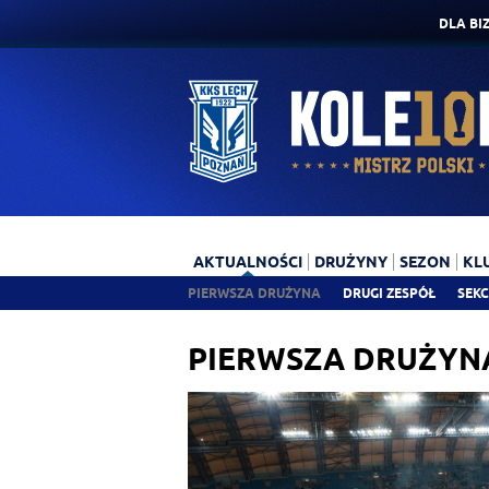
DLA BI
AKTUALNOŚCI
DRUŻYNY
SEZON
KL
PIERWSZA DRUŻYNA
DRUGI ZESPÓŁ
SEKC
PIERWSZA DRUŻYN