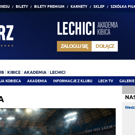
ZNESU
BILETY
BILETY PREMIUM
KARNETY
SKLEP
SZKÓŁKA PIŁ
ZALOGUJ SIĘ
DOŁĄCZ
UB
KIBICE
AKADEMIA
LECHICI
JA KOBIECA
AKADEMIA
INFORMACJE Z KLUBU
LECH TV
GALERIE
A
NA
Niedz