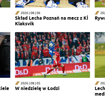
2026 | 08 | 06
202
Skład Lecha Poznań na mecz z KÍ
Rywa
Klaksvík
2026 | 08 | 05
202
iele
W niedzielę w Łodzi
Lech
medi