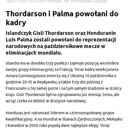
2025-10-03 12:03 Lech Poznań , fot. Przemysław Szyszka
Thordarson i Palma powołani do
kadry
Islandczyk Gisli Thordarson oraz Honduranin
Luis Palma zostali powołani do reprezentacji
narodowych na październikowe mecze w
eliminacjach mundialu.
Islandia ma w dorobku trzy punkty i zajmuje pozycję wicelidera
swojej grupy eliminacyjnej za Francją. Teraz kadra selekcjonera
Arnara Gunnlaugssona zmierzy się z Ukrainą 10 października o
godzinie 20.45 w Reykjaviku, a także trzy dni później z
Francuzami o tej samej porze i na tym samym stadionie w stolicy
kraju. Gisli Thordarson był na zgrupowaniu już miesiąc temu, ale
wciąż czeka na debiut w drużynie narodowej.
Honduras jest natomiast liderem w czterozespołowej grupie
kwalifikacyjnej. A na mundial w Stanach Zjednoczonych, Meksyku
i Kanadzie w 2026 roku pojadą dwie najlepsze ekipy. Teraz