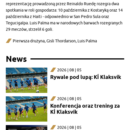
reprezentację prowadzoną przez Reinaldo Ruedę rozegra dwa
spotkania w roli gospodarza: 10 października z Kostaryką oraz 14
października z Haiti - odpowiednio w San Pedro Sula oraz
Tegucigalpa. Luis Palma ma w narodowych barwach rozegranych
29 meczów, strzelił 6 goli.
Pierwsza drużyna
,
Gisli Thordarson
,
Luis Palma
News
2026 | 08 | 05
Rywale pod lupą: KÍ Klaksvík
2026 | 08 | 05
Konferencja oraz trening za
KÍ Klaksvík
2026 | 08 | 05