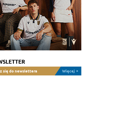
WSLETTER
z się do newslettera
Więcej