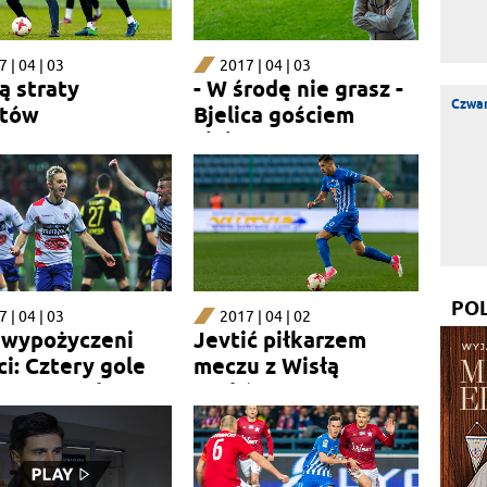
 | 04 | 03
2017 | 04 | 03
ą straty
- W środę nie grasz -
Czwar
tów
Bjelica gościem
Ligi+Extra
PO
 | 04 | 03
2017 | 04 | 02
i wypożyczeni
Jevtić piłkarzem
ci: Cztery gole
meczu z Wisłą
życzonych
Kraków