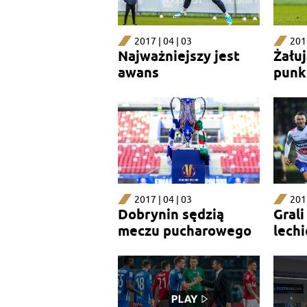
2017 | 04 | 03
2017
Najważniejszy jest
Żałuj
awans
punk
2017 | 04 | 03
2017
Dobrynin sędzią
Gral
meczu pucharowego
lechi
wypo