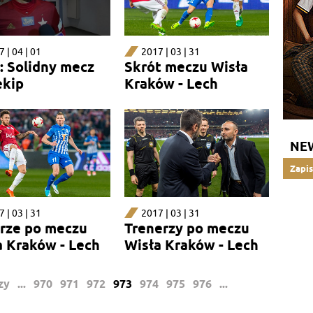
 | 04 | 01
2017 | 03 | 31
ć: Solidny mecz
Skrót meczu Wisła
ekip
Kraków - Lech
NE
Zapis
 | 03 | 31
2017 | 03 | 31
arze po meczu
Trenerzy po meczu
a Kraków - Lech
Wisła Kraków - Lech
zy
...
970
971
972
973
974
975
976
...