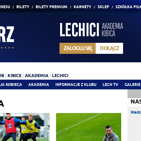
ZNESU
BILETY
BILETY PREMIUM
KARNETY
SKLEP
SZKÓŁKA PIŁ
ZALOGUJ SIĘ
DOŁĄCZ
UB
KIBICE
AKADEMIA
LECHICI
JA KOBIECA
AKADEMIA
INFORMACJE Z KLUBU
LECH TV
GALERIE
A
NA
Niedz