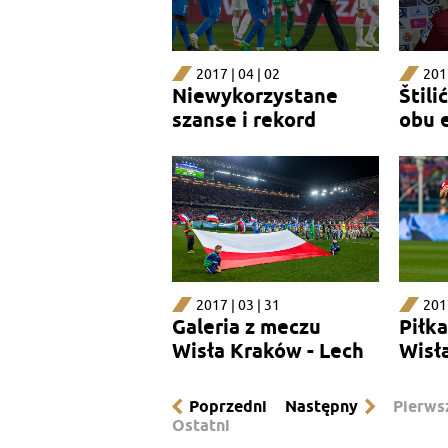
2017 | 04 | 02
2017
Niewykorzystane
Štili
szanse i rekord
obu 
Matusa
2017 | 03 | 31
2017
Galeria z meczu
Piłk
Wisła Kraków - Lech
Wisł
Poprzedni
Następny
Pierws
Ostatni