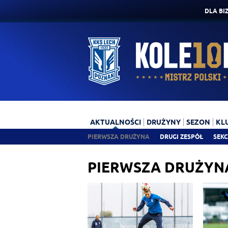
DLA BI
AKTUALNOŚCI
DRUŻYNY
SEZON
KL
PIERWSZA DRUŻYNA
DRUGI ZESPÓŁ
SEKC
PIERWSZA DRUŻYN