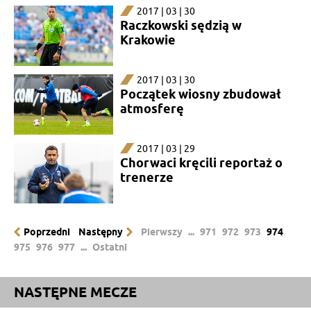
2017 | 03 | 30
Raczkowski sędzią w
Krakowie
2017 | 03 | 30
Początek wiosny zbudował
atmosferę
2017 | 03 | 29
Chorwaci kręcili reportaż o
trenerze
Poprzedni
Następny
Pierwszy
...
971
972
973
974
975
976
977
...
Ostatni
NASTĘPNE MECZE