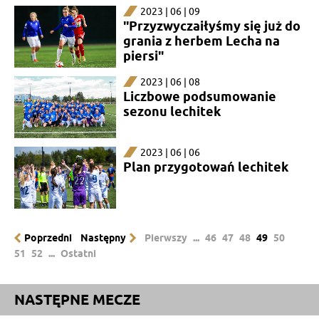
2023 | 06 | 09
''Przyzwyczaiłyśmy się już do
grania z herbem Lecha na
piersi"
2023 | 06 | 08
Liczbowe podsumowanie
sezonu lechitek
2023 | 06 | 06
Plan przygotowań lechitek
Poprzedni
Następny
Pierwszy
...
46
47
48
49
50
51
52
...
Ostatni
NASTĘPNE MECZE