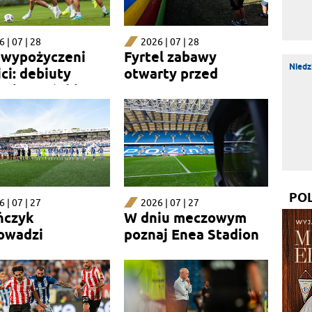
 | 07 | 28
2026 | 07 | 28
i wypożyczeni
Fyrtel zabawy
Niedz
ci: debiuty
otwarty przed
a i Barańskiego
meczem
PO
 | 07 | 27
2026 | 07 | 27
ńczyk
W dniu meczowym
owadzi
poznaj Enea Stadion
nżowy mecz