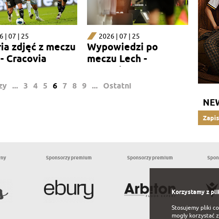
 | 07 | 25
2026 | 07 | 25
ia zdjęć z meczu
Wypowiedzi po
- Cracovia
meczu Lech -
Cracovia
zy
...
3
4
5
6
7
8
9
...
Ostatni
NE
Zapis
wny
Sponsorzy premium
Sponsorzy premium
Spon
Korzystamy z pli
Stosujemy pliki c
mogły korzystać z