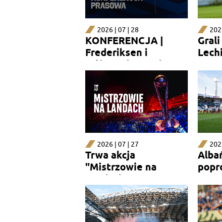
2026 | 07 | 28
2026
KONFERENCJA |
Gral
Frederiksen i
Lechi
Wålemark przed
Gmur
Aarhus GF
2026 | 07 | 27
2026
Trwa akcja
Alba
"Mistrzowie na
popr
Landach"
rewa