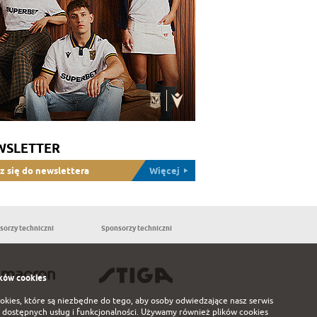
WSLETTER
z się do newslettera
Więcej
sorzy techniczni
Sponsorzy techniczni
Partnerzy
ków cookies
ookies, które są niezbędne do tego, aby osoby odwiedzające nasz serwis
 dostępnych usług i funkcjonalności. Używamy również plików cookies