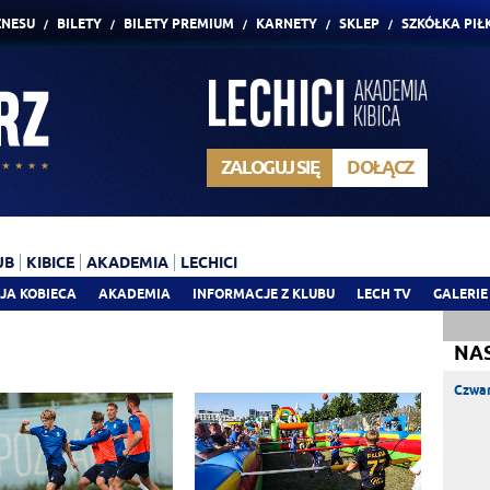
ZNESU
BILETY
BILETY PREMIUM
KARNETY
SKLEP
SZKÓŁKA PIŁ
ZALOGUJ SIĘ
DOŁĄCZ
UB
KIBICE
AKADEMIA
LECHICI
JA KOBIECA
AKADEMIA
INFORMACJE Z KLUBU
LECH TV
GALERIE
NA
Czwar