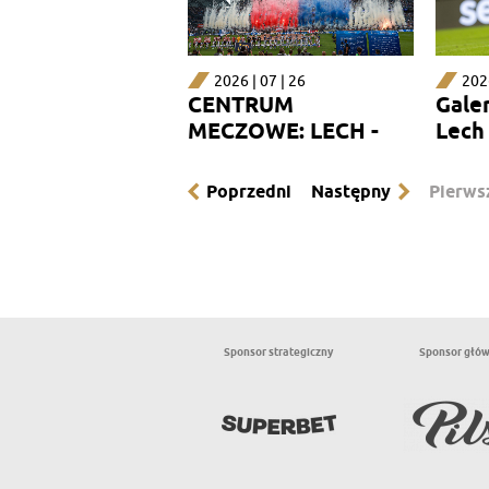
2026 | 07 | 26
2026
CENTRUM
Galer
MECZOWE: LECH -
Lech 
CRACOVIA 0:0
Poprzedni
Następny
Pierws
Sponsor strategiczny
Sponsor głó