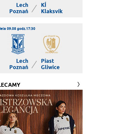
Lech
KÍ
|
Poznań
Klaksvík
iela 09.08 godz.17:30
Lech
Piast
|
Poznań
Gliwice
LECAMY