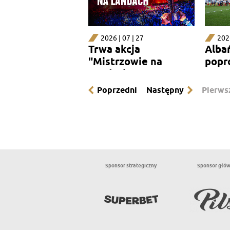
2026 | 07 | 27
2026
Trwa akcja
Alba
"Mistrzowie na
popr
Landach"
rewa
Poprzedni
Następny
Pierws
Sponsor strategiczny
Sponsor głó