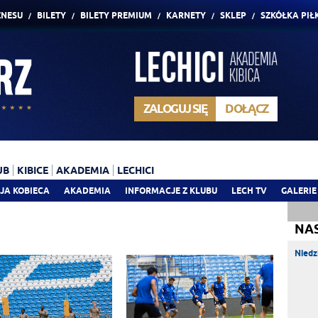
ZNESU
BILETY
BILETY PREMIUM
KARNETY
SKLEP
SZKÓŁKA PIŁ
ZALOGUJ SIĘ
DOŁĄCZ
UB
KIBICE
AKADEMIA
LECHICI
JA KOBIECA
AKADEMIA
INFORMACJE Z KLUBU
LECH TV
GALERIE
NA
Niedz