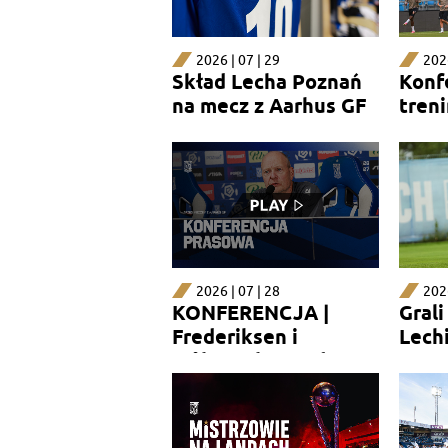
2026 | 07 | 29
2026
Skład Lecha Poznań
Konf
na mecz z Aarhus GF
tren
2026 | 07 | 28
2026
KONFERENCJA |
Gral
Frederiksen i
Lechi
Wålemark przed
Gmur
Aarhus GF