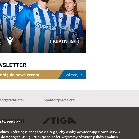
WSLETTER
z się do newslettera
Więcej
sorzy techniczni
Sponsorzy techniczni
Partnerzy
ków cookies
ookies, które są niezbędne do tego, aby osoby odwiedzające nasz serwis
 dostępnych usług i funkcjonalności. Używamy również plików cookies