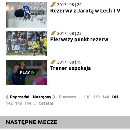
2017 | 08 | 24
Rezerwy z Jarotą w Lech TV
2017 | 08 | 23
Pierwszy punkt rezerw
2017 | 08 | 19
Trener uspokaja
Poprzedni
Następny
Pierwszy
...
138
139
140
141
142
143
144
...
Ostatni
NASTĘPNE MECZE