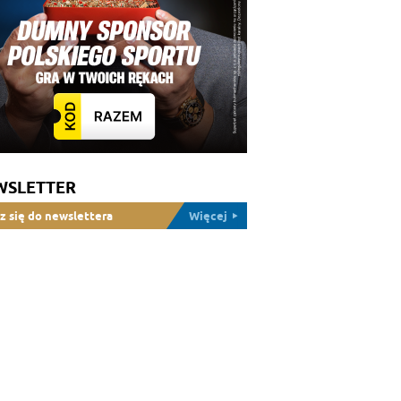
WSLETTER
z się do newslettera
Więcej