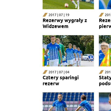
2017 | 07 | 19
2017
Rezerwy wygrały z
Reze
Widzewem
pier
2017 | 07 | 04
2017
Cztery sparingi
Stat
rezerw
pods
reze