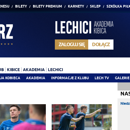
ZNESU
BILETY
BILETY PREMIUM
KARNETY
SKLEP
SZKÓŁKA PIŁ
ZALOGUJ SIĘ
DOŁĄCZ
UB
KIBICE
AKADEMIA
LECHICI
JA KOBIECA
AKADEMIA
INFORMACJE Z KLUBU
LECH TV
GALERIE
NA
Niedz