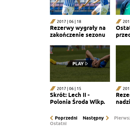
2017 | 06 | 18
2017
Rezerwy wygrały na
Osta
zakończenie sezonu
prze
2017 | 06 | 15
2017
Skrót: Lech II -
Reze
Polonia Środa Wlkp.
nadz
1:1
Poprzedni
Następny
Pierws
Ostatni