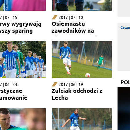
 | 07 | 15
2017 | 07 | 10
rwy wygrywają
Osiemnastu
Czwar
wszy sparing
zawodników na
pierwszym treningu
rezerw
PO
 | 06 | 24
2017 | 06 | 19
ystyczne
Zulciak odchodzi z
umowanie
Lecha
rw