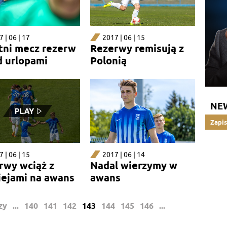
 | 06 | 17
2017 | 06 | 15
tni mecz rezerw
Rezerwy remisują z
d urlopami
Polonią
NE
Zapis
 | 06 | 15
2017 | 06 | 14
rwy wciąż z
Nadal wierzymy w
iejami na awans
awans
zy
...
140
141
142
143
144
145
146
...