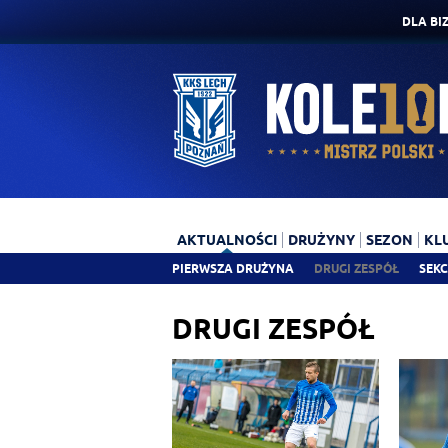
DLA BI
AKTUALNOŚCI
DRUŻYNY
SEZON
KL
PIERWSZA DRUŻYNA
DRUGI ZESPÓŁ
SEKC
DRUGI ZESPÓŁ