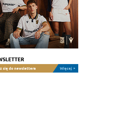
WSLETTER
z się do newslettera
Więcej