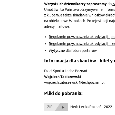
Wszystkich dziennikarzy zapraszamy
do
z
Umożliwi to Państwu otrzymywanie informa
z klubem, a także składanie wniosków akred
na obiekcie we Wronkach. Po rejestracji n
adresy mailowe.
Regulamin przyznawania akredytacji - pi
Regulamin przyznawania akredytacji - Le
Wytyczne dla fotoreporterów
Informacja dla skautów - bilety
Dział Sportu Lecha Poznań
Wojciech Tabiszewski
wojciech.tabiszewski@lechpoznan.pl
Pliki do pobrania:
ZIP
Herb Lecha Poznań - 2022