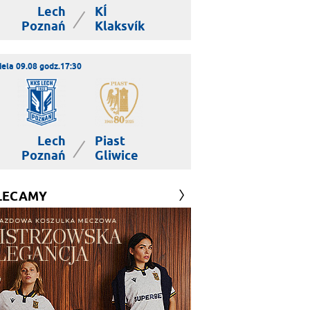
Lech
KÍ
|
Poznań
Klaksvík
iela 09.08 godz.17:30
Lech
Piast
|
Poznań
Gliwice
LECAMY