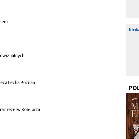
niem
Niedz
diowizualnych
bieca Lecha Poznań
PO
raz rezerw Kolejorza