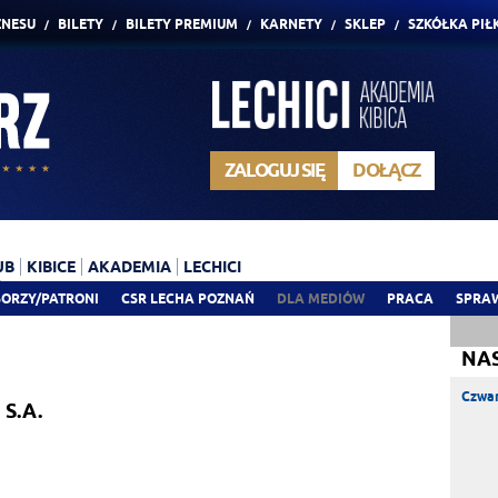
ZNESU
BILETY
BILETY PREMIUM
KARNETY
SKLEP
SZKÓŁKA PIŁ
ZALOGUJ SIĘ
DOŁĄCZ
UB
KIBICE
AKADEMIA
LECHICI
ORZY/PATRONI
CSR LECHA POZNAŃ
DLA MEDIÓW
PRACA
SPRA
NA
Czwar
 S.A.