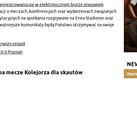
arejestrowania się w elektronicznym biurze prasowym
.
cji o meczach, konferencjach oraz wydarzeniach związanych
ytacyjnych na spotkania rozgrywane na Enea Stadionie oraz
ajważniejsze komunikaty będą Państwo otrzymywać na swoje
erwszy zespół
ch II Poznań
NE
 na mecze Kolejorza dla skautów
Zapis