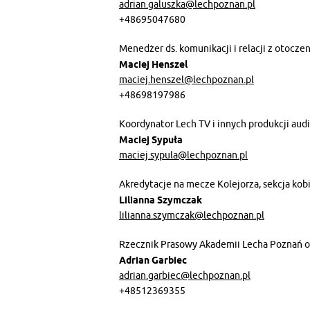
adrian.galuszka@lechpoznan.pl
+48695047680
Menedżer ds. komunikacji i relacji z otocze
Maciej Henszel
maciej.henszel@lechpoznan.pl
+48698197986
Koordynator Lech TV i innych produkcji au
Maciej Sypuła
maciej.sypula@lechpoznan.pl
Akredytacje na mecze Kolejorza, sekcja ko
Lilianna Szymczak
lilianna.szymczak@lechpoznan.pl
Rzecznik Prasowy Akademii Lecha Poznań o
Adrian Garbiec
adrian.garbiec@lechpoznan.pl
+48512369355