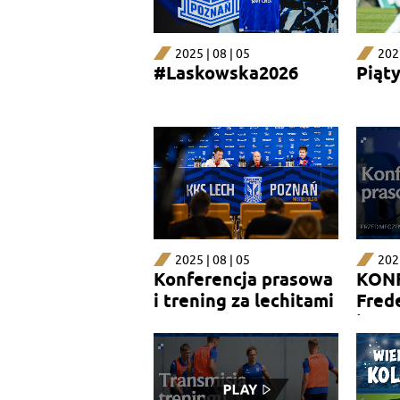
2025 | 08 | 05
2025
#Laskowska2026
Piąty
2025 | 08 | 05
2025
Konferencja prasowa
KONF
i trening za lechitami
Fred
i Be
mecz
zvez