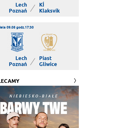
Lech
KÍ
|
Poznań
Klaksvík
iela 09.08 godz.17:30
Lech
Piast
|
Poznań
Gliwice
LECAMY