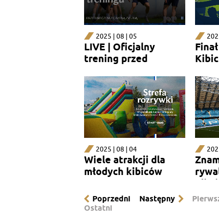
2025 | 08 | 05
2025
LIVE | Oficjalny
Finał
trening przed
Kibic
meczem z Crveną
zvezdą
2025 | 08 | 04
2025
Wiele atrakcji dla
Znam
młodych kibiców
rywal
elimi
Poprzedni
Następny
Pierws
Ostatni