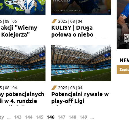
 | 08 | 05
2025 | 08 | 04
 akcji "Wierny
KULISY | Druga
 Kolejorza"
połowa o niebo
lepsza! Lech - Górnik
2:1
NE
Zapis
 | 08 | 04
2025 | 08 | 04
y potencjalnych
Potencjalni rywale w
i w 4. rundzie
play-off Ligi
nacji Ligi Europy
Mistrzów
zy
...
143
144
145
146
147
148
149
...