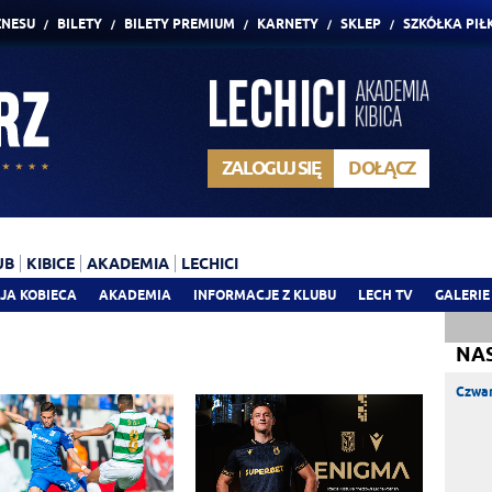
ZNESU
BILETY
BILETY PREMIUM
KARNETY
SKLEP
SZKÓŁKA PIŁ
ZALOGUJ SIĘ
DOŁĄCZ
UB
KIBICE
AKADEMIA
LECHICI
JA KOBIECA
AKADEMIA
INFORMACJE Z KLUBU
LECH TV
GALERIE
NA
Czwar