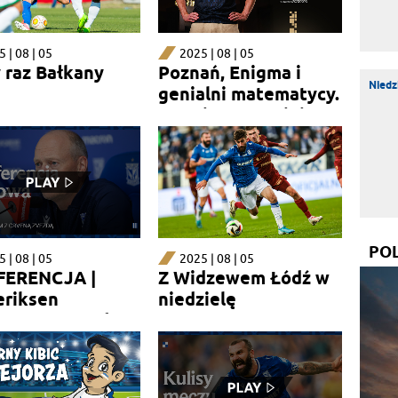
 | 08 | 05
2025 | 08 | 05
 raz Bałkany
Poznań, Enigma i
Niedz
genialni matematycy.
Premiera trzeciej
koszulki
PO
 | 08 | 05
2025 | 08 | 05
ERENCJA |
Z Widzewem Łódź w
eriksen
niedzielę
ngtsson przed
em z Crveną
dą