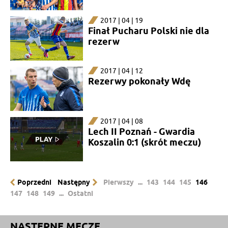
2017 | 04 | 19
Finał Pucharu Polski nie dla
rezerw
2017 | 04 | 12
Rezerwy pokonały Wdę
2017 | 04 | 08
Lech II Poznań - Gwardia
Koszalin 0:1 (skrót meczu)
Poprzedni
Następny
Pierwszy
...
143
144
145
146
147
148
149
...
Ostatni
NASTĘPNE MECZE