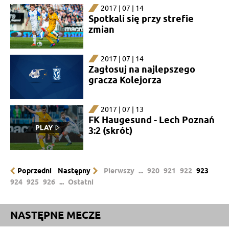
2017 | 07 | 14
Spotkali się przy strefie
zmian
2017 | 07 | 14
Zagłosuj na najlepszego
gracza Kolejorza
2017 | 07 | 13
FK Haugesund - Lech Poznań
3:2 (skrót)
Poprzedni
Następny
Pierwszy
...
920
921
922
923
924
925
926
...
Ostatni
NASTĘPNE MECZE