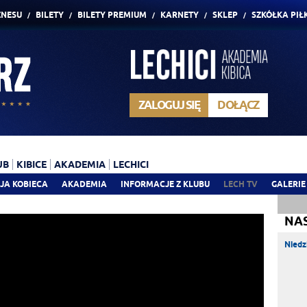
ZNESU
BILETY
BILETY PREMIUM
KARNETY
SKLEP
SZKÓŁKA PIŁ
ZALOGUJ SIĘ
DOŁĄCZ
UB
KIBICE
AKADEMIA
LECHICI
JA KOBIECA
AKADEMIA
INFORMACJE Z KLUBU
LECH TV
GALERIE
NA
Niedz