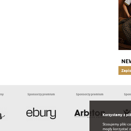
NE
Zapis
wny
Sponsorzy premium
Sponsorzy premium
Spon
Korzystamy z pli
Stosujemy pliki c
mogły korzystać z