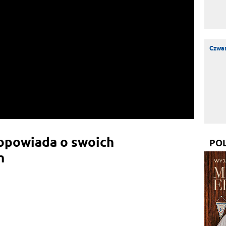
Czwar
 opowiada o swoich
PO
h