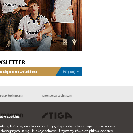
WSLETTER
z się do newslettera
Więcej
sorzy techniczni
Sponsorzy techniczni
Partnerzy
ków cookies
ookies, które są niezbędne do tego, aby osoby odwiedzające nasz serwis
 dostępnych usług i funkcjonalności. Używamy również plików cookies