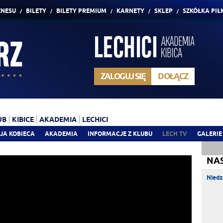
ZNESU
BILETY
BILETY PREMIUM
KARNETY
SKLEP
SZKÓŁKA PIŁ
ZALOGUJ SIĘ
DOŁĄCZ
UB
KIBICE
AKADEMIA
LECHICI
JA KOBIECA
AKADEMIA
INFORMACJE Z KLUBU
LECH TV
GALERIE
NA
Niedz