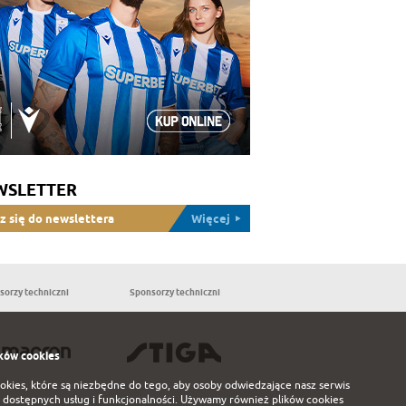
WSLETTER
z się do newslettera
Więcej
sorzy techniczni
Sponsorzy techniczni
Partnerzy
ków cookies
ookies, które są niezbędne do tego, aby osoby odwiedzające nasz serwis
 dostępnych usług i funkcjonalności. Używamy również plików cookies