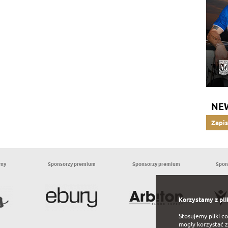
NE
Zapis
wny
Sponsorzy premium
Sponsorzy premium
Spon
Korzystamy z pli
Stosujemy pliki c
mogły korzystać z