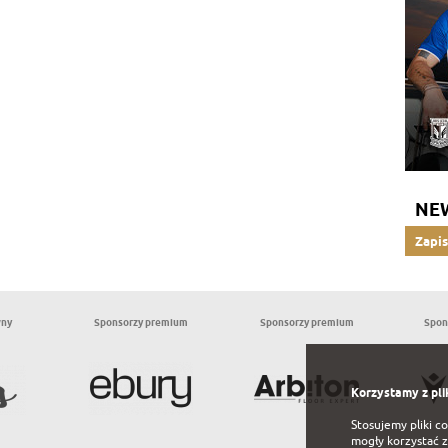
NE
Zapis
wny
Sponsorzy premium
Sponsorzy premium
Spon
Korzystamy z pli
Stosujemy pliki c
mogły korzystać z