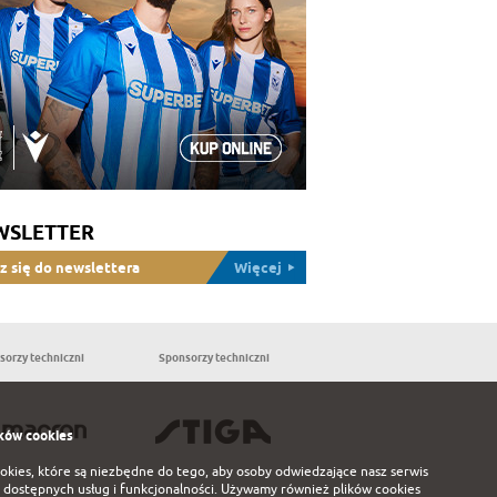
WSLETTER
z się do newslettera
Więcej
sorzy techniczni
Sponsorzy techniczni
Partnerzy
ków cookies
ookies, które są niezbędne do tego, aby osoby odwiedzające nasz serwis
 dostępnych usług i funkcjonalności. Używamy również plików cookies