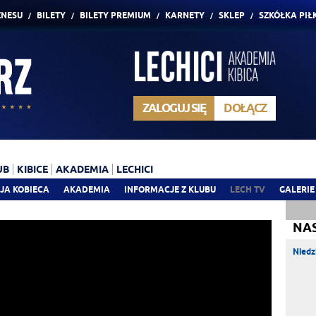
ZNESU
BILETY
BILETY PREMIUM
KARNETY
SKLEP
SZKÓŁKA PIŁ
ZALOGUJ SIĘ
DOŁĄCZ
UB
KIBICE
AKADEMIA
LECHICI
JA KOBIECA
AKADEMIA
INFORMACJE Z KLUBU
LECH TV
GALERIE
NA
Niedz