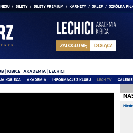
ZNESU
BILETY
BILETY PREMIUM
KARNETY
SKLEP
SZKÓŁKA PIŁ
ZALOGUJ SIĘ
DOŁĄCZ
UB
KIBICE
AKADEMIA
LECHICI
JA KOBIECA
AKADEMIA
INFORMACJE Z KLUBU
LECH TV
GALERIE
NA
Niedz