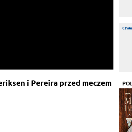
Czwar
iksen i Pereira przed meczem
PO