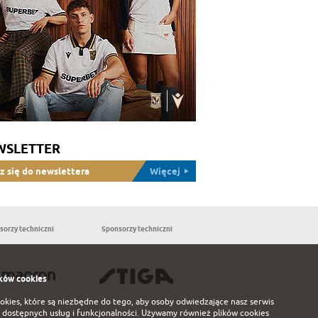
WSLETTER
z się do newslettera
Więcej
sorzy techniczni
Sponsorzy techniczni
Partnerzy
ków cookies
ookies, które są niezbędne do tego, aby osoby odwiedzające nasz serwis
 dostępnych usług i funkcjonalności. Używamy również plików cookies