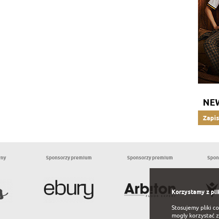
NE
Zapis
wny
Sponsorzy premium
Sponsorzy premium
Spon
Korzystamy z pli
Stosujemy pliki c
mogły korzystać z