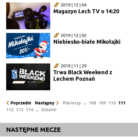
2019 | 12 | 04
Magazyn Lech TV o 14:20
2019 | 12 | 02
Niebiesko-białe Mikołajki
2019 | 11 | 29
Trwa Black Weekend z
Lechem Poznań
Poprzedni
Następny
Pierwszy
...
108
109
110
111
112
113
114
...
Ostatni
NASTĘPNE MECZE