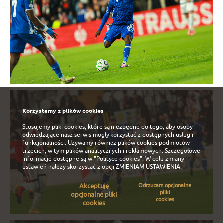
Korzystamy z plików cookies
Stosujemy pliki cookies, które są niezbędne do tego, aby osoby
odwiedzające nasz serwis mogły korzystać z dostępnych usług i
funkcjonalności. Używamy również plików cookies podmiotów
trzecich, w tym plików analitycznych i reklamowych. Szczegołowe
informacje dostępne są w
"Polityce cookies"
. W celu zmiany
ustawień należy skorzystać z opcji
ZMIENIAM USTAWIENIA
.
Akceptuję
Odrzucam opcjonalne
pliki
opcjonalne pliki
cookies
cookies