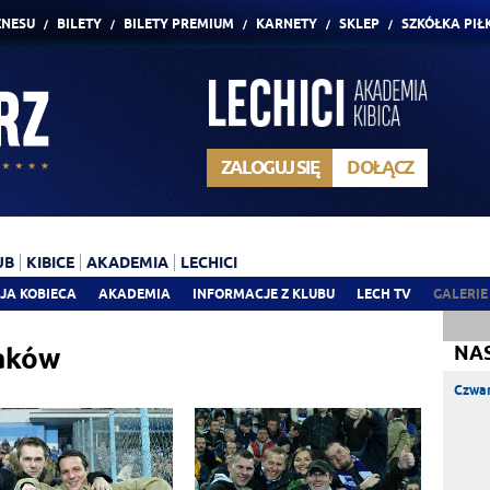
ZNESU
BILETY
BILETY PREMIUM
KARNETY
SKLEP
SZKÓŁKA PIŁ
ZALOGUJ SIĘ
DOŁĄCZ
UB
KIBICE
AKADEMIA
LECHICI
JA KOBIECA
AKADEMIA
INFORMACJE Z KLUBU
LECH TV
GALERIE
aków
NA
Czwar