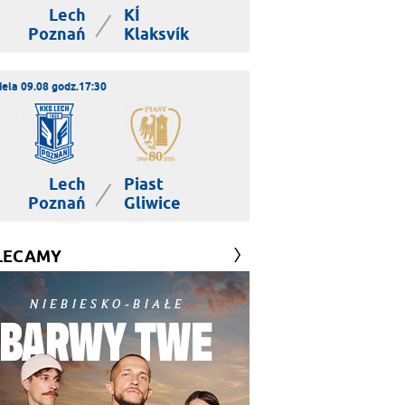
Lech
KÍ
|
Poznań
Klaksvík
iela 09.08 godz.17:30
Lech
Piast
|
Poznań
Gliwice
LECAMY