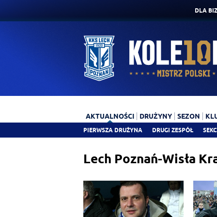
DLA BI
AKTUALNOŚCI
DRUŻYNY
SEZON
KL
PIERWSZA DRUŻYNA
DRUGI ZESPÓŁ
SEKC
Lech Poznań-Wisła Kr