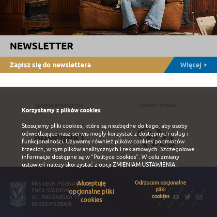
NEWSLETTER
Zapisz się do newslettera
Więcej
Sponsor strategiczny
Sponsor główny
Korzystamy z plików cookies
Stosujemy pliki cookies, które są niezbędne do tego, aby osoby
odwiedzające nasz serwis mogły korzystać z dostępnych usług i
funkcjonalności. Używamy również plików cookies podmiotów
trzecich, w tym plików analitycznych i reklamowych. Szczegołowe
informacje dostępne są w
"Polityce cookies"
. W celu zmiany
ustawień należy skorzystać z opcji
ZMIENIAM USTAWIENIA
.
Akceptuję
Odrzucam opcjonalne
KKS LECH POZNAŃ S.A.
pliki
ENEA STADION
opcjonalne pliki
cookies
UL. BUŁGARSKA 17
cookies
60-320 POZNAŃ