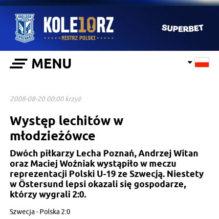
MENU
2008-08-20 00:00 krzyż
Występ lechitów w
młodzieżówce
Dwóch piłkarzy Lecha Poznań, Andrzej Witan
oraz Maciej Woźniak wystąpiło w meczu
reprezentacji Polski U-19 ze Szwecją. Niestety
w Östersund lepsi okazali się gospodarze,
którzy wygrali 2:0.
Szwecja - Polska 2:0