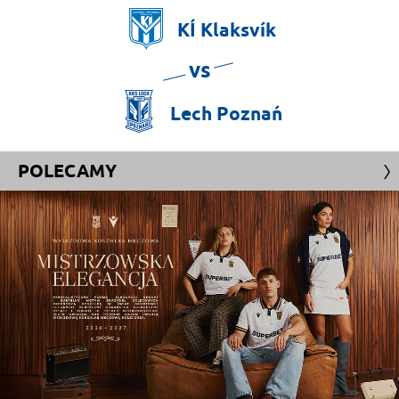
KÍ
Klaksvík
vs
Lech
Poznań
POLECAMY