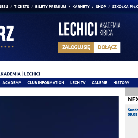
NESU
TICKETS
BILETY PREMIUM
KARNETY
SHOP
SZKÓŁKA PIŁ
ZALOGUJ SIĘ
DOŁĄCZ
AKADEMIA
LECHICI
ACADEMY
CLUB INFORMATION
LECH TV
GALERIE
HISTORY
NE
Sund
09.08