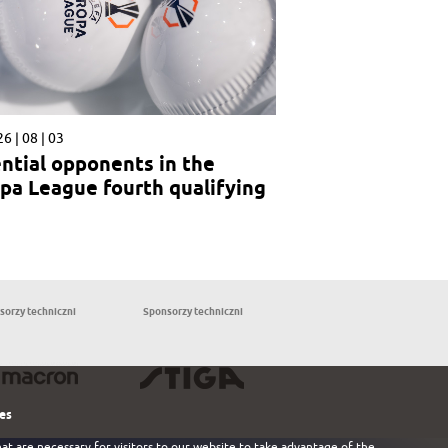
6 | 08 | 03
ntial opponents in the
pa League fourth qualifying
nd
sorzy techniczni
Sponsorzy techniczni
Partnerzy
les
at are necessary for visitors to our website to take advantage of the