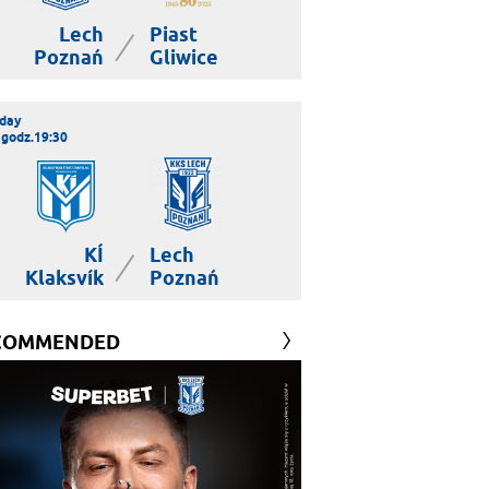
Lech
Piast
|
Poznań
Gliwice
day
 godz.19:30
KÍ
Lech
|
Klaksvík
Poznań
COMMENDED