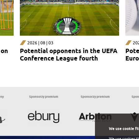
2026 | 08 | 03
202
 on
Potential opponents in the UEFA
Pote
Conference League fourth
Euro
qualifying round
rou
wny
Sponsorzy premium
Sponsorzy premium
Spon
We use cookie fi
We use cookies th