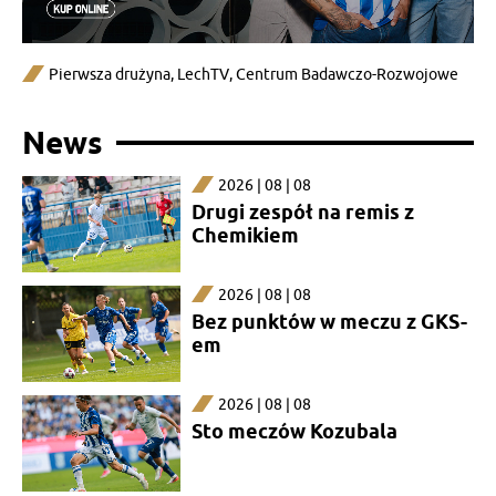
Pierwsza drużyna
,
LechTV
,
Centrum Badawczo-Rozwojowe
News
2026 | 08 | 08
Drugi zespół na remis z
Chemikiem
2026 | 08 | 08
Bez punktów w meczu z GKS-
em
2026 | 08 | 08
Sto meczów Kozubala