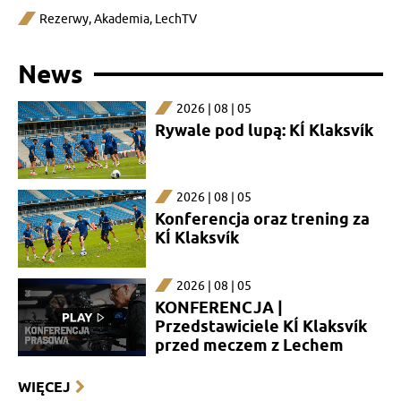
Rezerwy
,
Akademia
,
LechTV
News
2026 | 08 | 05
Rywale pod lupą: KÍ Klaksvík
2026 | 08 | 05
Konferencja oraz trening za
KÍ Klaksvík
2026 | 08 | 05
KONFERENCJA |
Przedstawiciele KÍ Klaksvík
przed meczem z Lechem
WIĘCEJ