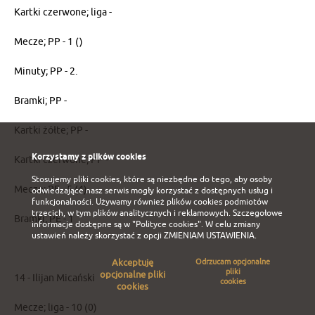
Kartki czerwone; liga -
Mecze; PP - 1 ()
Minuty; PP - 2.
Bramki; PP -
Kartki żółte; PP -
Korzystamy z plików cookies
Kartki czerwone; PP -
Stosujemy pliki cookies, które są niezbędne do tego, aby osoby
Mecze; PE - 5 (4)
odwiedzające nasz serwis mogły korzystać z dostępnych usług i
funkcjonalności. Używamy również plików cookies podmiotów
trzecich, w tym plików analitycznych i reklamowych. Szczegołowe
Bramki; PE - 1
informacje dostępne są w
"Polityce cookies"
. W celu zmiany
ustawień należy skorzystać z opcji
ZMIENIAM USTAWIENIA
.
Akceptuję
Odrzucam opcjonalne
pliki
opcjonalne pliki
14 - Ilijan Micański
cookies
cookies
Mecze; liga - 10 (0)