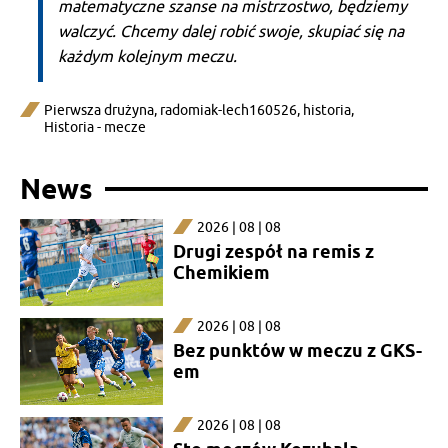
matematyczne szanse na mistrzostwo, będziemy
walczyć. Chcemy dalej robić swoje, skupiać się na
każdym kolejnym meczu.
Pierwsza drużyna
,
radomiak-lech160526
,
historia
,
Historia - mecze
News
2026 | 08 | 08
Drugi zespół na remis z
Chemikiem
2026 | 08 | 08
Bez punktów w meczu z GKS-
em
2026 | 08 | 08