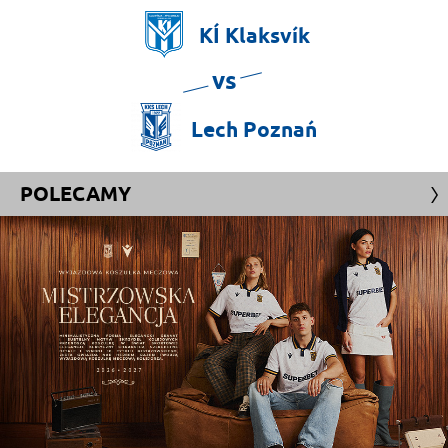
KÍ
Klaksvík
vs
Lech
Poznań
POLECAMY