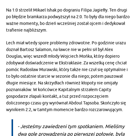
Na 1:0 strzelił Mikael Ishak po dograniu Filipa Jagiełły. Ten drugi
po błędzie bramkarza podwyższył na 2:0. To były dla niego bardzo
ważne momenty, bo dzień wcześniej został ojcem i dedykował
trafienie najbliższym.
Lech miał wtedy spore problemy zdrowotne. Po godzinie urazu
doznał Bartosz Salamon, na ławce nie w pełni sił był Alex
Douglas, więc wszedł młody Wojciech Mońka, który dopiero
zdobywał doświadczenie w Ekstraklasie. Za wszelką cenę chciał
pomóc Radosław Murawski, który także nie czuł się optymalnie i
to było ostatnie starcie w sezonie dla niego; potem pauzował
długie miesiące. Na skrzydłach również kłopoty nie omijały
poznaniaków. W końcówce Kapitalnym strzałem Capity
gospodarze złapali kontakt, a tuż przed rozpoczęciem
doliczonego czasu gry wyrównał Abdoul Tapsoba. Skończyło się
wynikiem 2:2, w tamtym momencie bardzo rozczarowującym.
- Jesteśmy zawiedzeni tym spotkaniem. Mieliśmy
dwa gole prowadzenia po pierwszej połowie, była