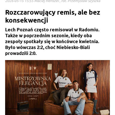
2026-05-15 15:55 Maciej Henszel , fot. Przemysław Szyszka
Rozczarowujący remis, ale bez
konsekwencji
Lech Poznań często remisował w Radomiu.
Także w poprzednim sezonie, kiedy oba
zespoły spotkały się w końcówce kwietnia.
Było wówczas 2:2, choć Niebiesko-Biali
prowadzili 2:0.