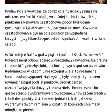
Wydawało się wówczas, że po raz kolejny uciekły szanse na
mistrzostwo Polski. Kolejkę wcześniej Lechici zrównali się
punktami z Rakowem Częstochowa, pogoń była udana i
rywalizacja o tytuł zdawała się zaczynać od nowa. Owszem,
częstochowianie byli na pole position ze względu na
korzystniejszy bilans bezpośrednich spotkań. Ale walka trwała na
całego.
W 30. kolejce Raków grał w piątek i pokonał Śląska Wrocław 3:0.
Kolejorz mógł odpowiedzieć w niedzielę, 27 kwietnia. Ale grał na
terenie, który niezbyt lubi, bo choć ligowych spotkań przeciwko
Radomiakowi w Radomiu nie rozegrał wiele, to nie miał na
koncie żadnej wygranej. Najczęściej były remisy. I tym razem
również nastąpił podział punktów. Jednak bardzo
rozczarowujący dla drużyny trenera Nielsa Frederiksena, bo
goście stracili dwubramkowe prowadzenie. Znów zatem tracili w
tabeli dwa punkty. Ostatecznie jednak i tak dzięki sześciu
wygranym i dwóm remisom w ostatnich kolejkach linię mety
minęli jako pierwsi.