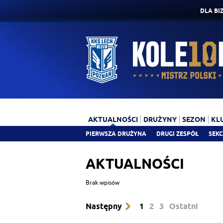
DLA BI
AKTUALNOŚCI
DRUŻYNY
SEZON
KL
PIERWSZA DRUŻYNA
DRUGI ZESPÓŁ
SEKC
AKTUALNOŚCI
Brak wpisów
Następny
1
2
3
Ostatni