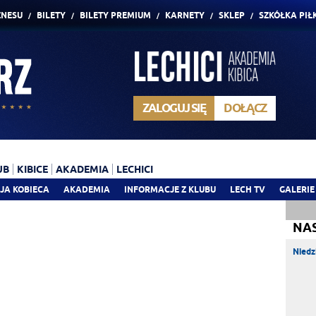
ZNESU
BILETY
BILETY PREMIUM
KARNETY
SKLEP
SZKÓŁKA PIŁ
ZALOGUJ SIĘ
DOŁĄCZ
UB
KIBICE
AKADEMIA
LECHICI
JA KOBIECA
AKADEMIA
INFORMACJE Z KLUBU
LECH TV
GALERIE
NA
Niedz