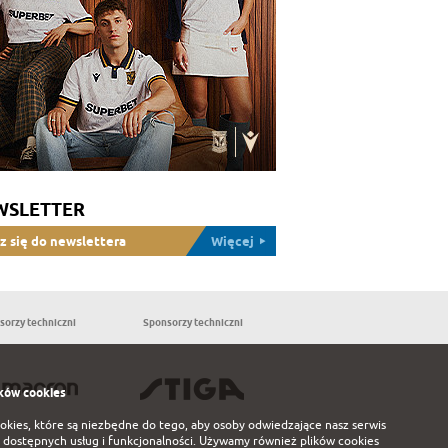
WSLETTER
z się do newslettera
Więcej
sorzy techniczni
Sponsorzy techniczni
Partnerzy
ków cookies
ookies, które są niezbędne do tego, aby osoby odwiedzające nasz serwis
 dostępnych usług i funkcjonalności. Używamy również plików cookies