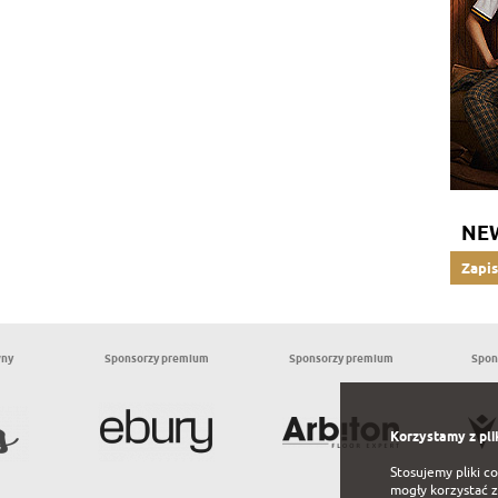
NE
Zapis
wny
Sponsorzy premium
Sponsorzy premium
Spon
Korzystamy z pli
Stosujemy pliki c
mogły korzystać z