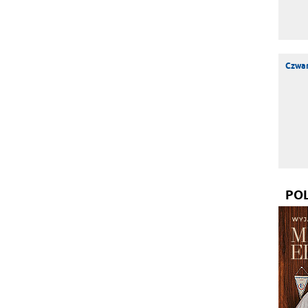
Czwar
PO