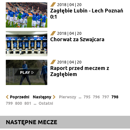
2018 | 04 | 20
Zagłębie Lubin - Lech Poznań
0:1
2018 | 04 | 20
Chorwat za Szwajcara
2018 | 04 | 20
Raport przed meczem z
Zagłębiem
Poprzedni
Następny
Pierwszy
...
795
796
797
798
799
800
801
...
Ostatni
NASTĘPNE MECZE