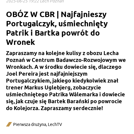
2025-06-25 19:22 Lech Poznań
OBÓZ W CBR | Najfajnieszy
Portugalczyk, uśmiechnięty
Patrik i Bartka powrót do
Wronek
Zapraszamy na kolejne kulisy z obozu Lecha
Poznań w Centrum Badawczo-Rozwojowym we
Wronkach. A w środku dowiecie się, dlaczego
Joel Pereira jest najfajniejszym
Portugalczykiem, jakiego kiedykolwiek znał
trener Markus Uglebjerg, zobaczycie
uśmiechniętego Patrika Wålemarka i dowiecie
się, jak czuje się Bartek Barański po powrocie
do Kolejorza. Zapraszamy serdecznie!
Pierwsza drużyna
,
LechTV