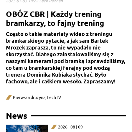
2025-07-03 19:22 Lech Poznań
OBÓZ CBR | Każdy trening
bramkarzy, to fajny trening
Często o takie materiały wideo z treningu
bramkarskiego pytacie, a jak sam Bartek
Mrozek zaprasza, to nie wypadało nie
skorzystać. Dlatego zainstalowaliśmy się z
naszymi kamerami pod bramką i sprawdziliśmy,
co tam u bramkarskiej ferajny pod wodzą
trenera Dominika Kubiaka słychać. Było
fachowo, ale i całkiem wesoło. Zapraszamy!
Pierwsza drużyna
,
LechTV
News
2026 | 08 | 09