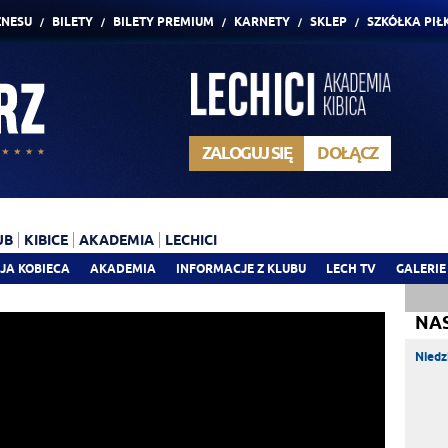
ZNESU
BILETY
BILETY PREMIUM
KARNETY
SKLEP
SZKÓŁKA PIŁ
ZALOGUJ SIĘ
DOŁĄCZ
UB
KIBICE
AKADEMIA
LECHICI
JA KOBIECA
AKADEMIA
INFORMACJE Z KLUBU
LECH TV
GALERIE
NA
Niedz