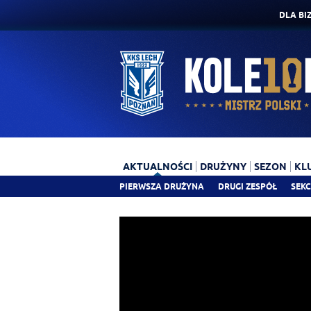
DLA BI
AKTUALNOŚCI
DRUŻYNY
SEZON
KL
PIERWSZA DRUŻYNA
DRUGI ZESPÓŁ
SEKC