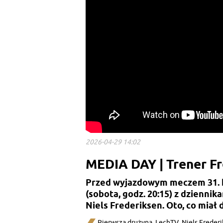
2026-04-29 14:02
MEDIA DAY | Trener F
Przed wyjazdowym meczem 31. k
(sobota, godz. 20:15) z dziennik
Niels Frederiksen. Oto, co miał
Pierwsza drużyna
,
LechTV
,
Niels Freder