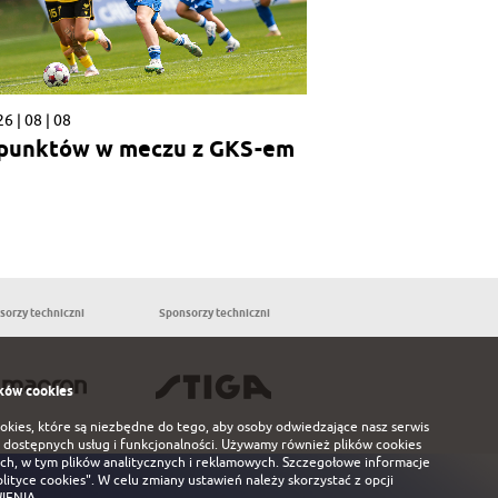
6 | 08 | 08
 punktów w meczu z GKS-em
sorzy techniczni
Sponsorzy techniczni
Partnerzy
ków cookies
ookies, które są niezbędne do tego, aby osoby odwiedzające nasz serwis
 dostępnych usług i funkcjonalności. Używamy również plików cookies
ch, w tym plików analitycznych i reklamowych. Szczegołowe informacje
olityce cookies"
. W celu zmiany ustawień należy skorzystać z opcji