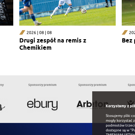
2026 | 08 | 08
202
Drugi zespół na remis z
Bez
Chemikiem
wny
Sponsorzy premium
Sponsorzy premium
Spon
Korzystamy z pli
Stosujemy pliki c
mogły korzystać z
podmiotów trzeci
dostępne są w
"P