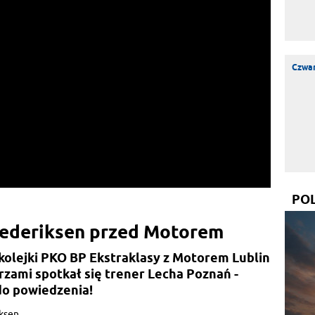
Czwar
PO
rederiksen przed Motorem
olejki PKO BP Ekstraklasy z Motorem Lublin
arzami spotkał się trener Lecha Poznań -
 do powiedzenia!
iksen