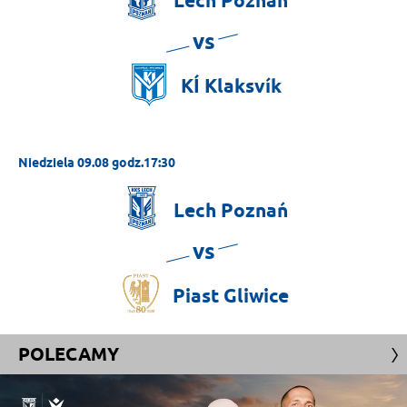
Lech
Poznań
vs
KÍ
Klaksvík
Niedziela 09.08 godz.17:30
Lech
Poznań
vs
Piast
Gliwice
POLECAMY