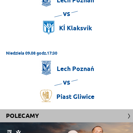
Lech
Poznań
vs
KÍ
Klaksvík
Niedziela 09.08 godz.17:30
Lech
Poznań
vs
Piast
Gliwice
POLECAMY