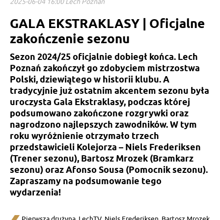
2025-06-04 16:00 Lech Poznań
GALA EKSTRAKLASY | Oficjalne
zakończenie sezonu
Sezon 2024/25 oficjalnie dobiegł końca. Lech
Poznań zakończył go zdobyciem mistrzostwa
Polski, dziewiątego w historii klubu. A
tradycyjnie już ostatnim akcentem sezonu była
uroczysta Gala Ekstraklasy, podczas której
podsumowano zakończone rozgrywki oraz
nagrodzono najlepszych zawodników. W tym
roku wyróżnienie otrzymało trzech
przedstawicieli Kolejorza – Niels Frederiksen
(Trener sezonu), Bartosz Mrozek (Bramkarz
sezonu) oraz Afonso Sousa (Pomocnik sezonu).
Zapraszamy na podsumowanie tego
wydarzenia!
Pierwsza drużyna
,
LechTV
,
Niels Frederiksen
,
Bartosz Mrozek