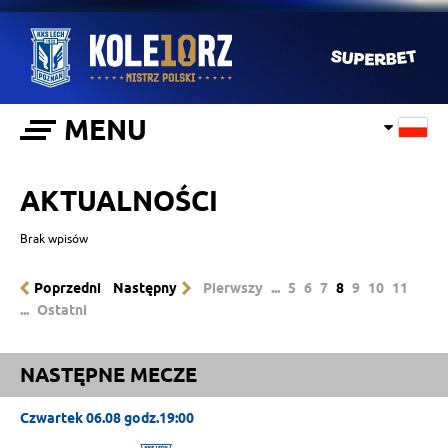
MENU
AKTUALNOŚCI
Brak wpisów
Poprzedni
Następny
Pierwszy
...
5
6
7
8
9
10
11
...
Ostatni
NASTĘPNE MECZE
Czwartek 06.08 godz.19:00