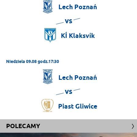
Lech
Poznań
vs
KÍ
Klaksvík
Niedziela 09.08 godz.17:30
Lech
Poznań
vs
Piast
Gliwice
POLECAMY