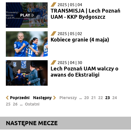
2025 | 05 | 04
TRANSMISJA | Lech Poznań
UAM - KKP Bydgoszcz
2025 | 05 | 02
Kobiece granie (4 maja)
2025 | 04 | 30
Lech Poznań UAM walczy o
awans do Ekstraligi
Poprzedni
Następny
Pierwszy
...
20
21
22
23
24
25
26
...
Ostatni
NASTĘPNE MECZE