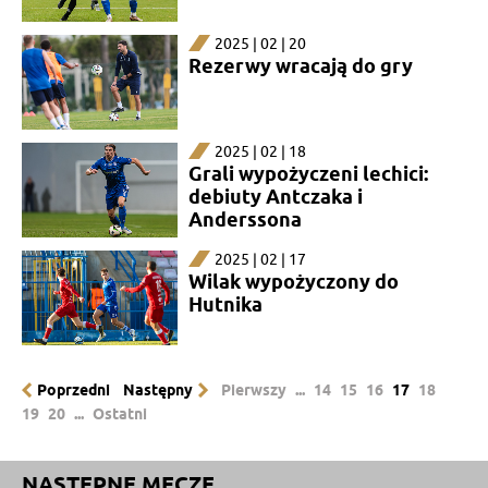
2025 | 02 | 20
Rezerwy wracają do gry
2025 | 02 | 18
Grali wypożyczeni lechici:
debiuty Antczaka i
Anderssona
2025 | 02 | 17
Wilak wypożyczony do
Hutnika
Poprzedni
Następny
Pierwszy
...
14
15
16
17
18
19
20
...
Ostatni
NASTĘPNE MECZE