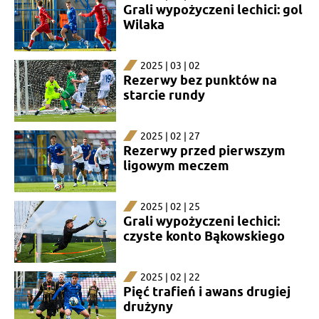
Grali wypożyczeni lechici: gol
Wilaka
2025 | 03 | 02
Rezerwy bez punktów na
starcie rundy
2025 | 02 | 27
Rezerwy przed pierwszym
ligowym meczem
2025 | 02 | 25
Grali wypożyczeni lechici:
czyste konto Bąkowskiego
2025 | 02 | 22
Pięć trafień i awans drugiej
drużyny