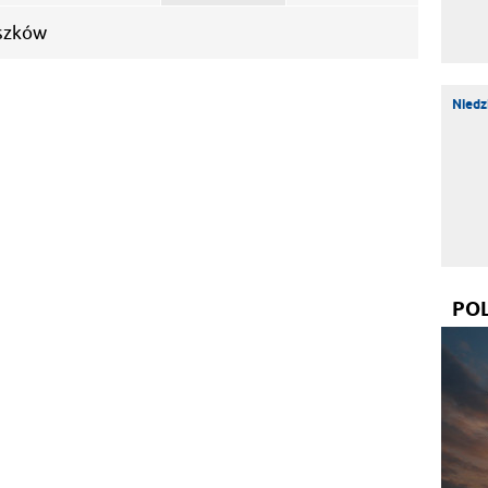
uszków
Niedz
PO