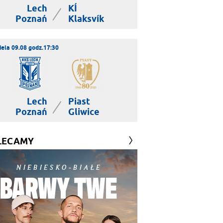
Lech
KÍ
|
Poznań
Klaksvík
iela 09.08 godz.17:30
Lech
Piast
|
Poznań
Gliwice
LECAMY