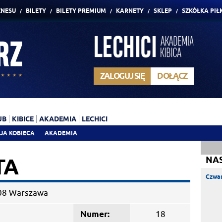
ZNESU
BILETY
BILETY PREMIUM
KARNETY
SKLEP
SZKÓŁKA PIŁ
ZALOGUJ SIĘ
DOŁĄCZ
UB
KIBICE
AKADEMIA
LECHICI
JA KOBIECA
AKADEMIA
TA
NA
Czwar
08 Warszawa
Numer:
18