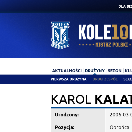
DLA BI
AKTUALNOŚCI
DRUŻYNY
SEZON
KL
PIERWSZA DRUŻYNA
DRUGI ZESPÓŁ
SEKC
KAROL
KALA
Urodzony:
2006-03-
Pozycja:
Obrońca