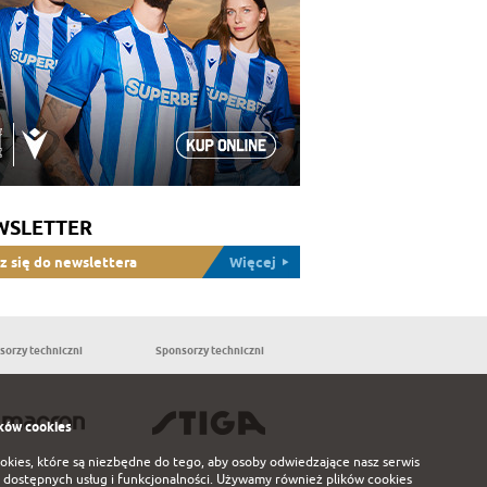
WSLETTER
z się do newslettera
Więcej
sorzy techniczni
Sponsorzy techniczni
Partnerzy
ków cookies
ookies, które są niezbędne do tego, aby osoby odwiedzające nasz serwis
 dostępnych usług i funkcjonalności. Używamy również plików cookies