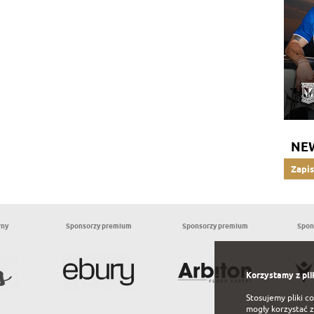
NE
Zapis
wny
Sponsorzy premium
Sponsorzy premium
Spon
Korzystamy z pli
Stosujemy pliki c
mogły korzystać z