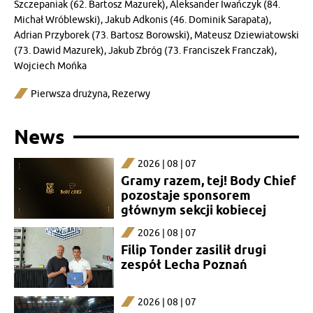
Szczepaniak (62. Bartosz Mazurek), Aleksander Iwańczyk (84.
Michał Wróblewski), Jakub Adkonis (46. Dominik Sarapata),
Adrian Przyborek (73. Bartosz Borowski), Mateusz Dziewiatowski
(73. Dawid Mazurek), Jakub Zbróg (73. Franciszek Franczak),
Wojciech Mońka
Pierwsza drużyna
,
Rezerwy
News
2026 | 08 | 07
Gramy razem, tej! Body Chief
pozostaje sponsorem
głównym sekcji kobiecej
2026 | 08 | 07
Filip Tonder zasilił drugi
zespół Lecha Poznań
2026 | 08 | 07