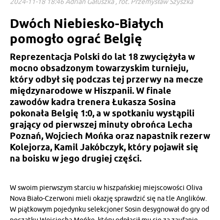
2024-11-18 18:46 Adrian Gałuszka , fot. Przemysław Szyszka
Dwóch Niebiesko-Białych
pomogło ograć Belgię
Reprezentacja Polski do lat 18 zwyciężyła w
mocno obsadzonym towarzyskim turnieju,
który odbył się podczas tej przerwy na mecze
międzynarodowe w Hiszpanii. W finale
zawodów kadra trenera Łukasza Sosina
pokonała Belgię 1:0, a w spotkaniu wystąpili
grający od pierwszej minuty obrońca Lecha
Poznań, Wojciech Mońka oraz napastnik rezerw
Kolejorza, Kamil Jakóbczyk, który pojawił się
na boisku w jego drugiej części.
W swoim pierwszym starciu w hiszpańskiej miejscowości Oliva
Nova Biało-Czerwoni mieli okazję sprawdzić się na tle Anglików.
W piątkowym pojedynku selekcjoner Sosin desygnował do gry od