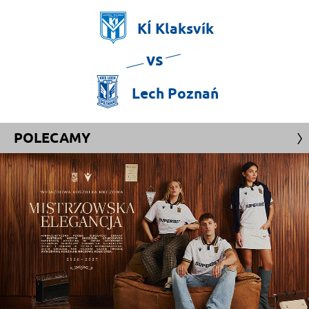
KÍ
Klaksvík
vs
Lech
Poznań
POLECAMY