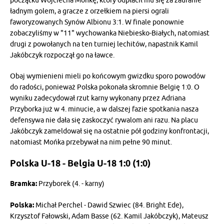
początku Wojciecha Mońkę, który odpłacił mu się za zaufanie
ładnym golem, a gracze z orzełkiem na piersi ograli
faworyzowanych Synów Albionu 3:1. W finale ponownie
zobaczyliśmy w "11" wychowanka Niebiesko-Białych, natomiast
drugi z powołanych na ten turniej lechitów, napastnik Kamil
Jakóbczyk rozpoczął go na ławce.
Obaj wymienieni mieli po końcowym gwizdku sporo powodów
do radości, ponieważ Polska pokonała skromnie Belgię 1:0. O
wyniku zadecydował rzut karny wykonany przez Adriana
Przyborka już w 4. minucie, a w dalszej fazie spotkania nasza
defensywa nie dała się zaskoczyć rywalom ani razu. Na placu
Jakóbczyk zameldował się na ostatnie pół godziny konfrontacji,
natomiast Mońka przebywał na nim pełne 90 minut.
Polska U-18 - Belgia U-18 1:0 (1:0)
Bramka:
Przyborek (4. - karny)
Polska:
Michał Perchel - Dawid Szwiec (84. Bright Ede),
Krzysztof Fałowski, Adam Basse (62. Kamil Jakóbczyk), Mateusz