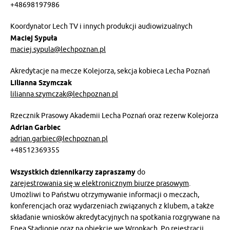
+48698197986
Koordynator Lech TV i innych produkcji audiowizualnych
Maciej Sypuła
maciej.sypula@lechpoznan.pl
Akredytacje na mecze Kolejorza, sekcja kobieca Lecha Poznań
Lilianna Szymczak
lilianna.szymczak@lechpoznan.pl
Rzecznik Prasowy Akademii Lecha Poznań oraz rezerw Kolejorza
Adrian Garbiec
adrian.garbiec@lechpoznan.pl
+48512369355
Wszystkich dziennikarzy zapraszamy
do
zarejestrowania się w elektronicznym biurze prasowym
.
Umożliwi to Państwu otrzymywanie informacji o meczach,
konferencjach oraz wydarzeniach związanych z klubem, a także
składanie wniosków akredytacyjnych na spotkania rozgrywane na
Enea Stadionie oraz na obiekcie we Wronkach. Po rejestracji