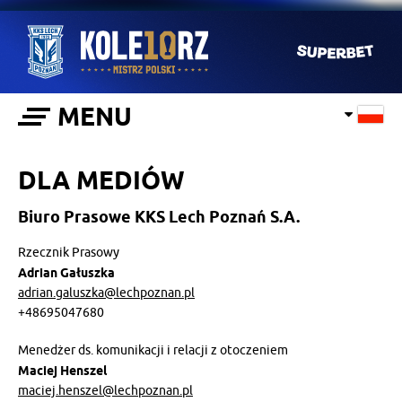
MENU
DLA MEDIÓW
Biuro Prasowe KKS Lech Poznań S.A.
Rzecznik Prasowy
Adrian Gałuszka
adrian.galuszka@lechpoznan.pl
+48695047680
Menedżer ds. komunikacji i relacji z otoczeniem
Maciej Henszel
maciej.henszel@lechpoznan.pl