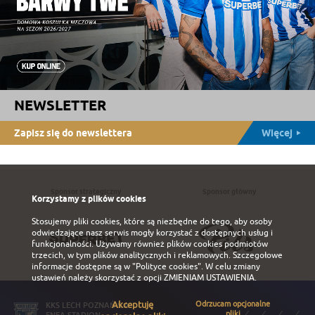
NEWSLETTER
Zapisz się do newslettera
Więcej
Sponsor strategiczny
Sponsor główny
Korzystamy z plików cookies
Stosujemy pliki cookies, które są niezbędne do tego, aby osoby
odwiedzające nasz serwis mogły korzystać z dostępnych usług i
funkcjonalności. Używamy również plików cookies podmiotów
trzecich, w tym plików analitycznych i reklamowych. Szczegołowe
informacje dostępne są w
"Polityce cookies"
. W celu zmiany
ustawień należy skorzystać z opcji
ZMIENIAM USTAWIENIA
.
Akceptuję
Odrzucam opcjonalne
KKS LECH POZNAŃ S.A.
pliki