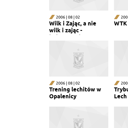
2006 | 08 | 02
2006
Wilk i Zając, a nie
WTK 
wilk i zając -
bohaterami meczu
Lecha Poznań
2006 | 08 | 02
2006
Trening lechitów w
Tryb
Opalenicy
Lech 