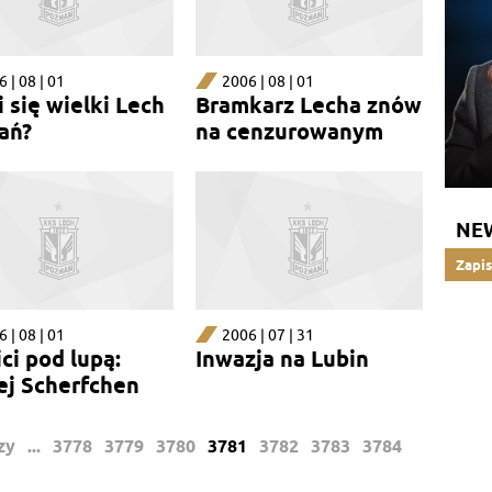
 | 08 | 01
2006 | 08 | 01
 się wielki Lech
Bramkarz Lecha znów
ań?
na cenzurowanym
NE
Zapis
 | 08 | 01
2006 | 07 | 31
ci pod lupą:
Inwazja na Lubin
ej Scherfchen
zy
...
3778
3779
3780
3781
3782
3783
3784