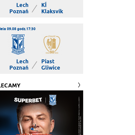
Lech
KÍ
|
Poznań
Klaksvík
iela 09.08 godz.17:30
Lech
Piast
|
Poznań
Gliwice
LECAMY