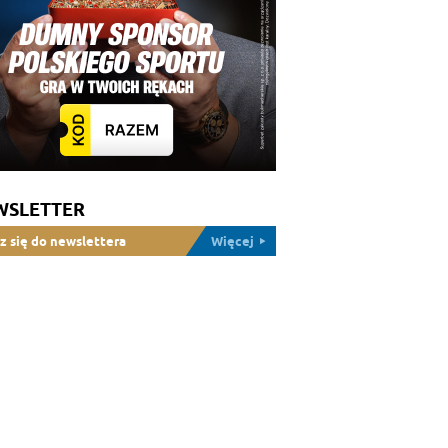
WSLETTER
z się do newslettera
Więcej