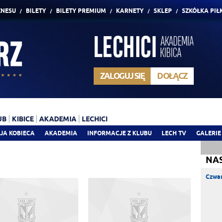
ZNESU
BILETY
BILETY PREMIUM
KARNETY
SKLEP
SZKÓŁKA PIŁ
ZALOGUJ SIĘ
DOŁĄCZ
UB
KIBICE
AKADEMIA
LECHICI
JA KOBIECA
AKADEMIA
INFORMACJE Z KLUBU
LECH TV
GALERIE
NA
Czwar