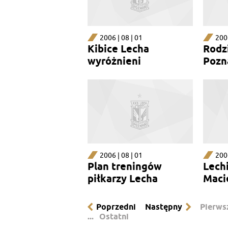
2006 | 08 | 01
2006
Kibice Lecha
Rodzi
wyróżnieni
Pozn
2006 | 08 | 01
2006
Plan treningów
Lechi
piłkarzy Lecha
Maci
Poprzedni
Następny
Pierws
...
Ostatni