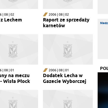
 | 08 | 02
2006 | 08 | 02
z Lechem
Raport ze sprzedaży
Niedz
karnetów
PO
 | 08 | 01
2006 | 08 | 01
uny na meczu
Dodatek Lecha w
- Wisła Płock
Gazecie Wyborczej