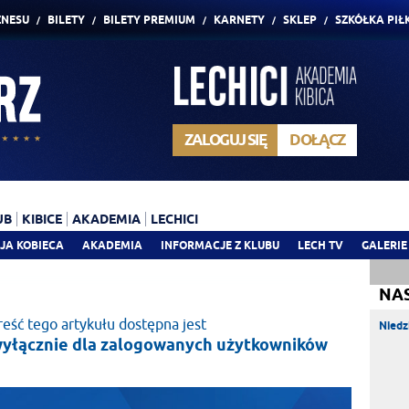
ZNESU
BILETY
BILETY PREMIUM
KARNETY
SKLEP
SZKÓŁKA PIŁ
ZALOGUJ SIĘ
DOŁĄCZ
UB
KIBICE
AKADEMIA
LECHICI
JA KOBIECA
AKADEMIA
INFORMACJE Z KLUBU
LECH TV
GALERIE
NA
reść tego artykułu dostępna jest
Niedz
yłącznie dla zalogowanych użytkowników