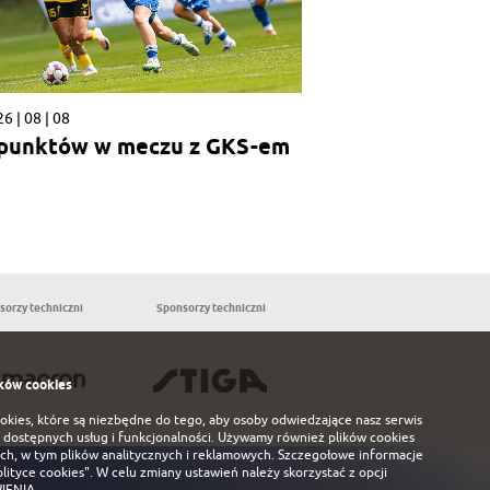
6 | 08 | 08
 punktów w meczu z GKS-em
sorzy techniczni
Sponsorzy techniczni
Partnerzy
ków cookies
ookies, które są niezbędne do tego, aby osoby odwiedzające nasz serwis
 dostępnych usług i funkcjonalności. Używamy również plików cookies
ch, w tym plików analitycznych i reklamowych. Szczegołowe informacje
olityce cookies"
. W celu zmiany ustawień należy skorzystać z opcji