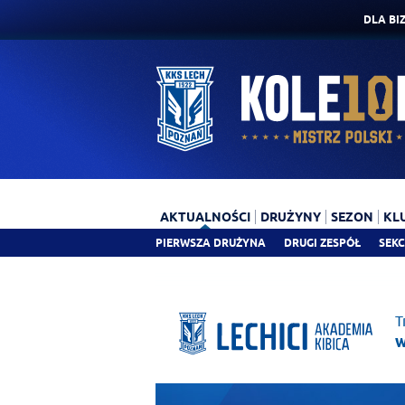
DLA BI
AKTUALNOŚCI
DRUŻYNY
SEZON
KL
PIERWSZA DRUŻYNA
DRUGI ZESPÓŁ
SEKC
T
w