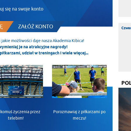
uj się na swoje konto
Ę
ZAŁÓŻ KONTO
Czwar
j jakie możliwości daje nasza Akademia Kibica!
wymieniaj je na atrakcyjne nagrody!
piłkarzami, udział w treningach i wiele więcej...
PO
 komuś życzenia przez
Porozmawiaj z piłkarzami po
telebim!
meczu!