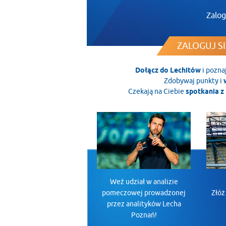
Zalog
ZALOGUJ SI
Dołącz do Lechitów
i pozna
Zdobywaj punkty i
Czekają na Ciebie
spotkania z 
Weź udział w analizie
pomeczowej prowadzonej
Złóż
przez analityków Lecha
Poznań!