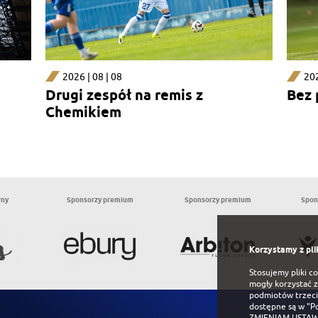
2026 | 08 | 08
202
Drugi zespół na remis z
Bez
Chemikiem
wny
Sponsorzy premium
Sponsorzy premium
Spon
Korzystamy z pli
Stosujemy pliki c
mogły korzystać z
podmiotów trzeci
dostępne są w
"P