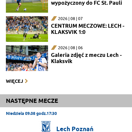
wypożyczony do FC St. Pauli
2026 | 08 | 07
CENTRUM MECZOWE: LECH -
KLAKSVIK 1:0
2026 | 08 | 06
Galeria zdjęć z meczu Lech -
Klaksvik
WIĘCEJ
NASTĘPNE MECZE
Niedziela 09.08 godz.17:30
Lech
Poznań